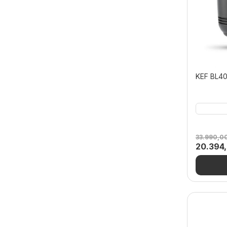
KEF BL40
33.990,0
Orijinal
20.394
fiyat:
33.990,