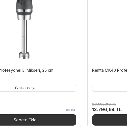
ofesyonel El Mikseri, 25 cm
Remta MK40 Profes
Ücretsiz Kargo
20.592,00
TL
Şu
Orijinal
Şu
13.796,64
TL
KDV Dahil
andaki
fiyat:
an
.
fiyat:
20.592,00 TL.
fiy
Sepete Ekle
9.119,44 TL.
13