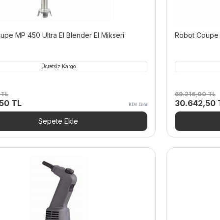
pe MP 450 Ultra El Blender El Mikseri
Robot Coupe M
Ücretsiz Kargo
0
TL
69.216,00
TL
Şu
Orijinal
,50
TL
30.642,50
KDV Dahil
andaki
fiyat:
0 TL.
fiyat:
69.216,00 T
Sepete Ekle
36.307,50 TL.