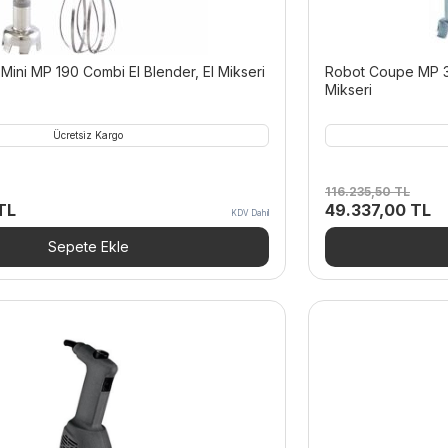
ini MP 190 Combi El Blender, El Mikseri
Robot Coupe MP 35
Mikseri
Ücretsiz Kargo
116.235,50
TL
Şu
Orijinal
Ş
TL
49.337,00
TL
KDV Dahil
andaki
fiyat:
an
L.
fiyat:
116.235,50 TL.
fiy
Sepete Ekle
30.642,50 TL.
49