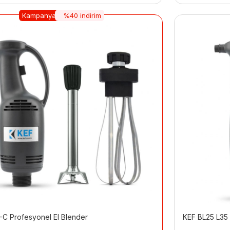
Kampanya
%40 indirim
-C Profesyonel El Blender
KEF BL25 L35 