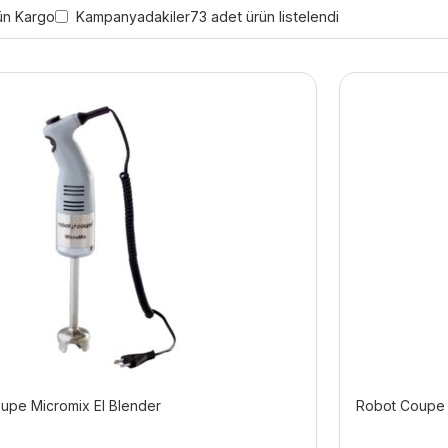
ün Kargo
Kampanyadakiler
73 adet ürün listelendi
upe Micromix El Blender
Robot Coupe M