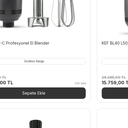
-C Profesyonel El Blender
KEF BL40 L50 
Ücretsiz Kargo
0
TL
26.265,00
TL
Şu
Orijinal
,00
TL
15.759,00
KDV Dahil
andaki
fiyat:
00 TL.
fiyat:
26.265,00 T
Sepete Ekle
20.394,00 TL.