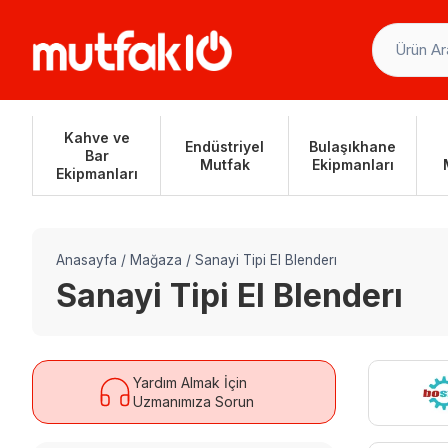
Skip
to
content
Kahve ve
Endüstriyel
Bulaşıkhane
Bar
Mutfak
Ekipmanları
Ekipmanları
Anasayfa
/
Mağaza
/
Sanayi Tipi El Blenderı
Sanayi Tipi El Blenderı
Yardım Almak İçin
Uzmanımıza Sorun