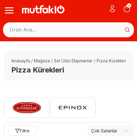
Skip
0
to
content
Anasayfa
/
Mağaza
/
Set Üstü Ekipmanlar
/
Pizza Kürekleri
Pizza Kürekleri
Filtre