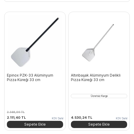
Epinox PZK-33 Alüminyum
Altınbaşak Alüminyum Delikli
Pizza Küreği 33 cm
Pizza Küreği 33 cm
Ücretsiz Kargo
2.346,00
TL
Orijinal
Şu
2.111,40
TL
4.530,24
TL
KDV Dahil
KDV Dahil
fiyat:
andaki
Sepete Ekle
Sepete Ekle
2.346,00 TL.
fiyat:
2.111,40 TL.