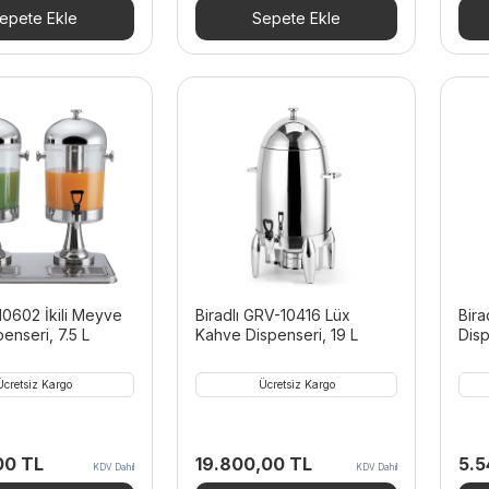
00 TL.
fiyat:
40.170,00 TL.
fiyat:
30.
epete Ekle
Sepete Ekle
20.394,00 TL.
24.102,00 TL.
-10602 İkili Meyve
Biradlı GRV-10416 Lüx
Bir
enseri, 7.5 L
Kahve Dispenseri, 19 L
Disp
Ücretsiz Kargo
Ücretsiz Kargo
,00
TL
19.800,00
TL
5.
KDV Dahil
KDV Dahil