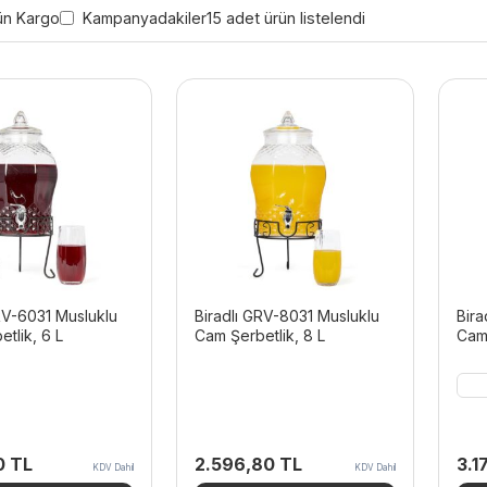
ün Kargo
Kampanyadakiler
15 adet ürün listelendi
RV-6031 Musluklu
Biradlı GRV-8031 Musluklu
Bira
tlik, 6 L
Cam Şerbetlik, 8 L
Cam 
80
TL
2.596,80
TL
3.1
KDV Dahil
KDV Dahil