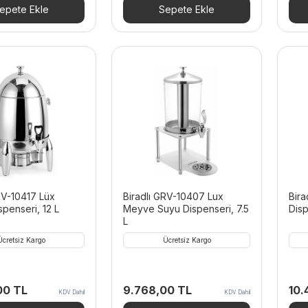
epete Ekle
Sepete Ekle
RV-10417 Lüx
Biradlı GRV-10407 Lux
Bira
penseri, 12 L
Meyve Suyu Dispenseri, 7.5
Disp
L
Ücretsiz Kargo
Ücretsiz Kargo
,00
TL
9.768,00
TL
10.
KDV Dahil
KDV Dahil