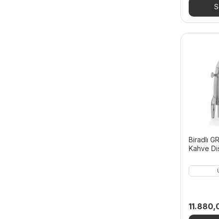
S
Biradlı G
Kahve Dis
11.880