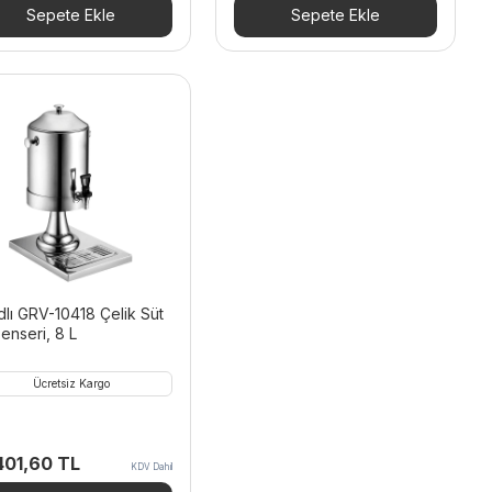
Sepete Ekle
Sepete Ekle
dlı GRV-10418 Çelik Süt
enseri, 8 L
Ücretsiz Kargo
401,60
TL
KDV Dahil