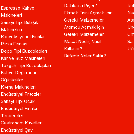
Dakikada Pişer?
Ro
Espresso Kahve
Ekmek Fırını Açmak İçin
Nuo
Makineleri
Gerekli Malzemeler
Ata
Sanayi Tipi Bulaşık
Atomcu Açmak İçin
Un
Makineleri
Gerekli Malzemeler
Om
Konveksiyonel Fırınlar
Masat Nedir, Nasıl
Sam
Pizza Fırınları
Kullanılır?
Uğ
Depo Tipi Buzdolapları
Büfede Neler Satılır?
Kar ve Buz Makineleri
Tezgah Tipi Buzdolapları
Kahve Değirmeni
Öğütücüler
Kıyma Makineleri
Endüstriyel Fritözler
Sanayi Tipi Ocak
Endüstriyel Fırınlar
Tencereler
Gastronom Küvetler
Endüstriyel Çay