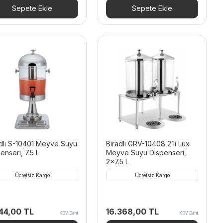
282,00 TL.
fiyat:
36.462,00 TL.
fiyat:
Sepete Ekle
Sepete Ekle
18.169,20 TL.
21.877,20 TL.
adlı S-10401 Meyve Suyu
Biradlı GRV-10408 2’li Lux
enseri, 7.5 L
Meyve Suyu Dispenseri,
2×7.5 L
Ücretsiz Kargo
Ücretsiz Kargo
544,00
TL
16.368,00
TL
KDV Dahil
KDV Dahil