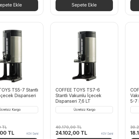
epete Ekle
Sepete Ekle
OYS TS5-7 Stantlı
COFFEE TOYS TS7-6
COF
İçecek Dispanseri
Stantlı Vakumlu İçecek
Vak
Dispanseri 7,6 LT
5-7
Ücretsiz Kargo
Ücretsiz Kargo
0
TL
40.170,00
TL
30.
Şu
Orijinal
Şu
Orij
,00
TL
24.102,00
TL
18.
KDV Dahil
KDV Dahil
andaki
fiyat:
andaki
fiya