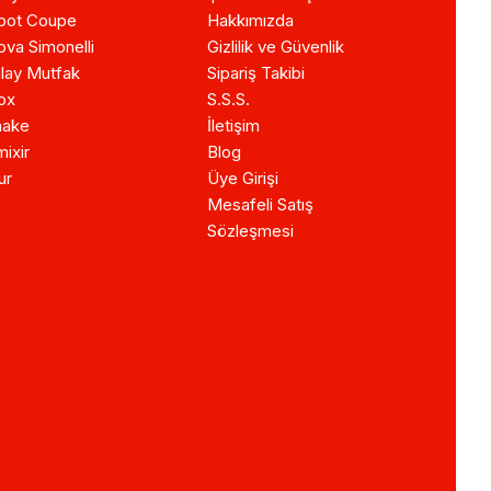
bot Coupe
Hakkımızda
va Simonelli
Gizlilik ve Güvenlik
lay Mutfak
Sipariş Takibi
ox
S.S.S.
ake
İletişim
ixir
Blog
ur
Üye Girişi
Mesafeli Satış
Sözleşmesi