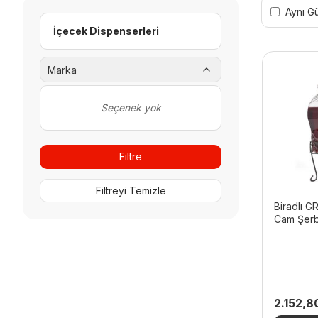
Aynı G
İçecek Dispenserleri
Marka
Seçenek yok
Filtre
Filtreyi Temizle
Biradlı G
Cam Şerbe
2.152,