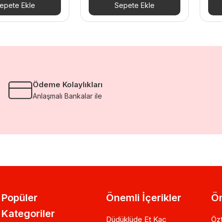
epete Ekle
Sepete Ekle
Ödeme Kolaylıkları
Anlaşmalı Bankalar ile
Popüler
Önemli İçerikler
Ön
Kategoriler
Düdüklüde Et Kaç
Özt