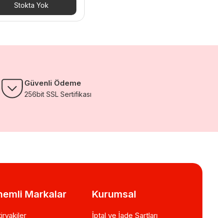
Stokta Yok
Güvenli Ödeme
256bit SSL Sertifikası
emli Markalar
Kurumsal
iryakiler
İptal ve İade Şartları