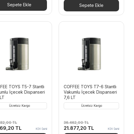
23.175,00 TL.
fiyat:
Sepete Ekle
Sepete Ekle
13.326,14 TL.
FEE TOYS T5-7 Stantlı
COFFEE TOYS T7-6 Stantlı
umlu İçecek Dispanseri
Vakumlu İçecek Dispanseri
 LT
7,6 LT
Ücretsiz Kargo
Ücretsiz Kargo
282,00
TL
36.462,00
TL
inal
Şu
Orijinal
Şu
169,20
TL
21.877,20
TL
KDV Dahil
KDV Dahil
t:
andaki
fiyat:
andaki