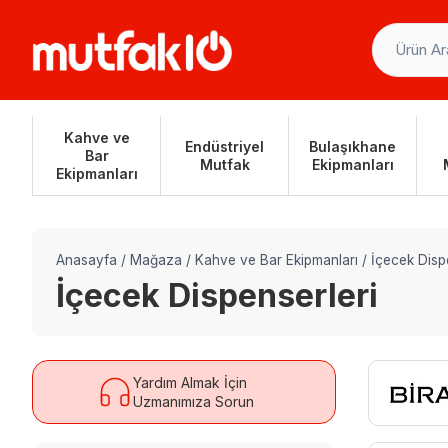
Skip
to
content
Kahve ve
Endüstriyel
Bulaşıkhane
Bar
Mutfak
Ekipmanları
Ekipmanları
Anasayfa
/
Mağaza
/
Kahve ve Bar Ekipmanları
/
İçecek Disp
İçecek Dispenserleri
Yardım Almak İçin
Uzmanımıza Sorun