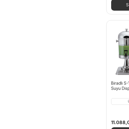
33.990,
S
Biradlı S
Suyu Disp
11.088