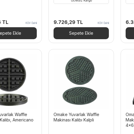
Ücretsiz Kargo
6
TL
9.726,29
TL
6.
KDV Dahil
KDV Dahil
epete Ekle
Sepete Ekle
varlak Waffle
Omake Yuvarlak Waffle
Oma
Kalıbı, Americano
Makinası Kalıbı Kalpli
Maki
4×6