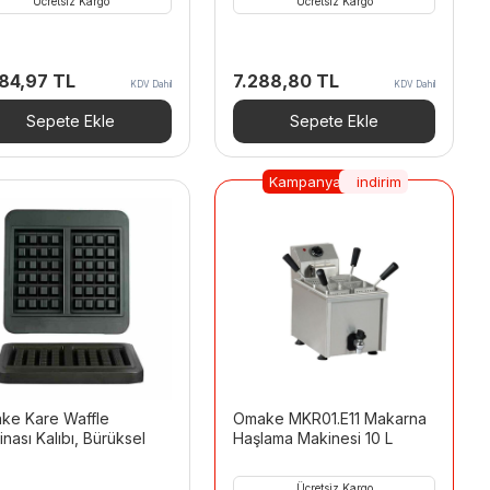
Ücretsiz Kargo
Ücretsiz Kargo
384,97
TL
7.288,80
TL
KDV Dahil
KDV Dahil
Sepete Ekle
Sepete Ekle
Kampanya
indirim
ke Kare Waffle
Omake MKR01.E11 Makarna
nası Kalıbı, Bürüksel
Haşlama Makinesi 10 L
Ücretsiz Kargo