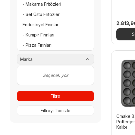
- Makarna Fritözleri
- Set Üstü Fritözler
2.813,
Endüstriyel Fırınlar
S
- Kumpir Fırınları
- Pizza Fırınları
Endüstriyel Mutfak
Marka
- Çalışma Tezgahları ve Evyeler
Seçenek yok
Endüstriyel Çay Makineleri
Grill Plate
Filtre
Göz Evyeler
Hamburgerci Ekipmanları
Filtreyi Temizle
Omake Ba
Hazırlık Makineleri
Poffertje
- Sebze Doğrama Makineleri
Kalıbı