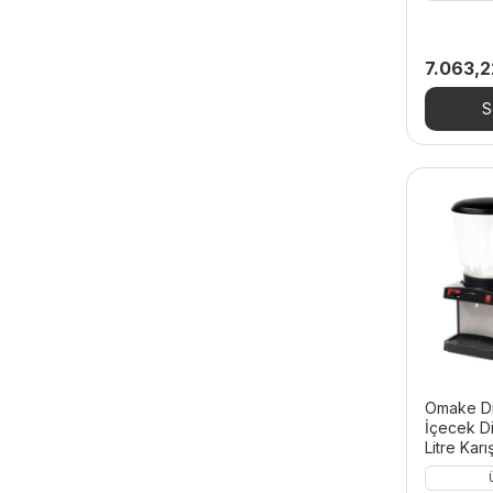
Set Üstü Ocaklar
Soğuk İçecek Makineleri
7.063,
- Limonata Şerbet ve Ayran
S
Makineleri
Stand Mikser
Tabak Kapatma Makineleri
Tost Makineleri
Tulumba ve Köfte Şekillendirme
Makineleri
Waffle Makineleri
- Bubble Makineleri
- Çiçek Waffle Makineleri
Omake Dij
İçecek D
- Çubuk Waffle Makineleri
Litre Karışt
- Kare Waffle Makineleri