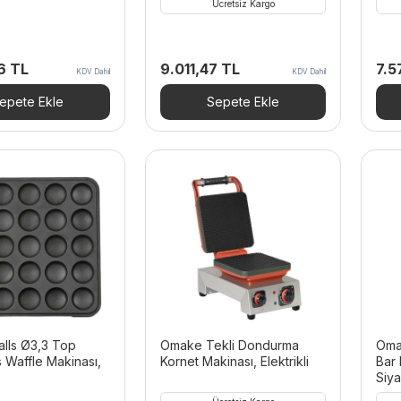
Ücretsiz Kargo
96
TL
9.011,47
TL
7.
KDV Dahil
KDV Dahil
epete Ekle
Sepete Ekle
lls Ø3,3 Top
Omake Tekli Dondurma
Omak
s Waffle Makinası,
Kornet Makinası, Elektrikli
Bar 
Siy