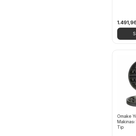
- Stand Mikser
- Tabak Kapatma Makineleri
1.491,9
- Tulumba ve Köfte
Şekillendirme Makineleri
S
Hot Dog Makineleri
Indüksiyonlu Ocaklar
Izgaralar
- Grill Plate
Kahve Dükkanı Ekipmanları
Kahve ve Bar Ekipmanları
- Bar Blender
- Endüstriyel Çay Makineleri
Omake Yu
- Kumda Kahve Makineleri
Makinası 
Tip
- Soğuk İçecek Makineleri