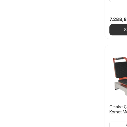
Patates Dinlendirmeler
Pizza Fırınları
7.288,
Pizzacı Ekipmanları
S
Pişirme Ekipmanları
- Benmariler
- Ekmek Kızartma Makineleri
- Endüstriyel Fritözler
- Hot Dog Makineleri
- Izgaralar
- Krep Makineleri
- Krep Makinesi Kalıpları
Omake Çi
Kornet Mak
- Pankek Makineleri
- Pankek Makinesi Kalıpları