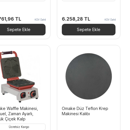
761,96
TL
6.258,28
TL
KDV Dahil
KDV Dahil
Sepete Ekle
Sepete Ekle
ke Waffle Makinesi,
Omake Düz Teflon Krep
el, Zaman Ayarlı,
Makinesi Kalıbı
ük Çiçek Kalp
Ücretsiz Kargo