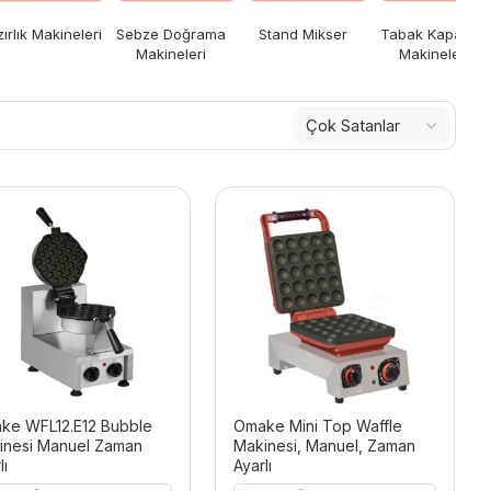
ırlık Makineleri
Sebze Doğrama
Stand Mikser
Tabak Kapatma
Makineleri
Makineleri
ke WFL12.E12 Bubble
Omake Mini Top Waffle
inesi Manuel Zaman
Makinesi, Manuel, Zaman
lı
Ayarlı