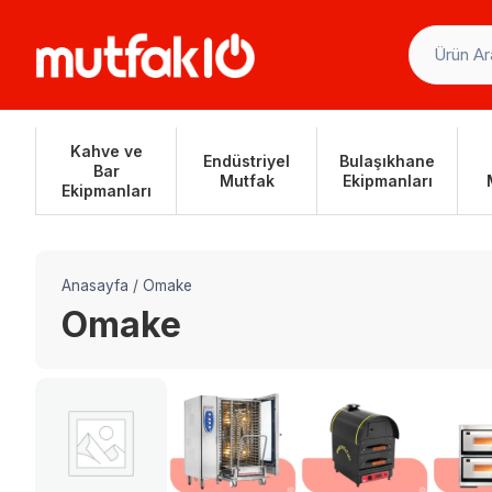
Skip
to
content
Kahve ve
Endüstriyel
Bulaşıkhane
Bar
Mutfak
Ekipmanları
Ekipmanları
Anasayfa
/
Omake
Omake