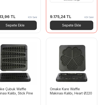
13,96
TL
9.175,24
TL
KDV Dahil
KDV Dahil
Sepete Ekle
Sepete Ekle
ke Çubuk Waffle
Omake Kare Waffle
nası Kalıbı, Stick Pine
Makinası Kalıbı, Heart Ø220