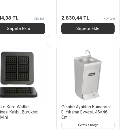
14,38
TL
2.830,44
TL
KDV Dahil
KDV Dahil
Sepete Ekle
Sepete Ekle
ke Kare Waffle
Omake Ayaktan Kumandalı
nası Kalıbı, Bürüksel
El Yıkama Evyesi, 45×46
Mini
Cm
Ücretsiz Kargo