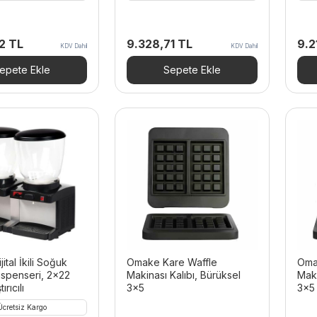
22
TL
9.328,71
TL
9.2
KDV Dahil
KDV Dahil
epete Ekle
Sepete Ekle
ital İkili Soğuk
Omake Kare Waffle
Oma
ispenseri, 2×22
Makinası Kalıbı, Bürüksel
Maki
ırıcılı
3×5
3×5 
Ücretsiz Kargo