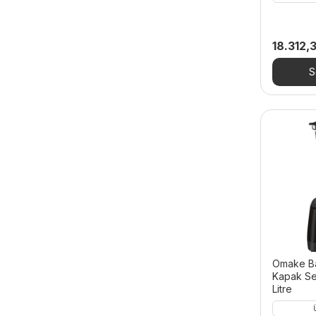
- Patates Dinlendirmeler
- Salamander Izgaralar
18.312,
- Sanayi Tipi Ocaklar
S
- Tost Makineleri
- Waffle Makineleri
Salamander Izgaralar
Sanayi Tipi Ocaklar
- İndüksiyonlu Ocaklar
- Indüksiyonlu Ocaklar
- Set Üstü Ocaklar
- Wok Ocaklar
Omake Bar
Kapak Sen
Sebze Doğrama Makineleri
Litre
Set Üstü Fritözler