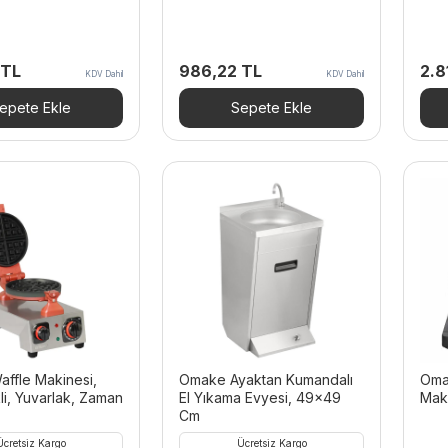
TL
986,22
TL
2.8
KDV Dahil
KDV Dahil
epete Ekle
Sepete Ekle
ffle Makinesi,
Omake Ayaktan Kumandalı
Oma
li, Yuvarlak, Zaman
El Yıkama Evyesi, 49×49
Maki
Cm
Ücretsiz Kargo
Ücretsiz Kargo