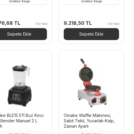
Ücretsiz Kargo
Ücretsiz Kargo
576,68
TL
9.218,50
TL
KDV Dahil
KDV Dahil
Sepete Ekle
Sepete Ekle
e BLE15 E11 Buz Kırıcı
Omake Waffle Makinesi,
Blender Manuel 2 L
Sabit Tekli, Yuvarlak-Kalp,
ah
Zaman Ayarlı