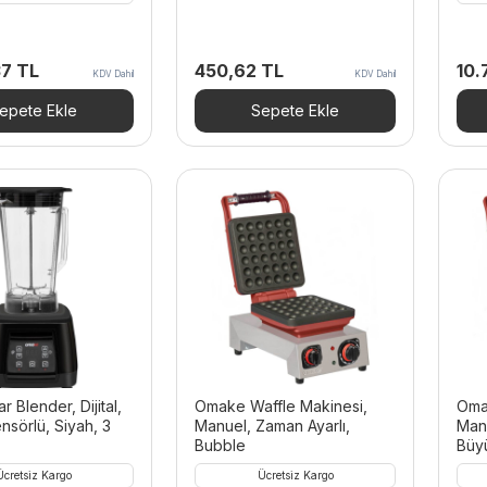
37
TL
450,62
TL
10.
KDV Dahil
KDV Dahil
epete Ekle
Sepete Ekle
 Blender, Dijital,
Omake Waffle Makinesi,
Oma
sörlü, Siyah, 3
Manuel, Zaman Ayarlı,
Manu
Bubble
Büy
Ücretsiz Kargo
Ücretsiz Kargo