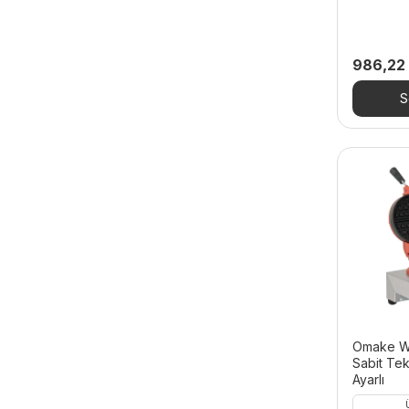
Kantin Ekipmanları
Kare Waffle Makineleri
986,22
Kasap Ekipmanları
S
Kornet Makineleri
Krep Makineleri
Krep Makinesi Kalıpları
Kumda Kahve Makineleri
Kumpir Fırınları
Limonata Şerbet ve Ayran
Makineleri
Makarna Fritözleri
Pankek Makineleri
Omake Wa
Sabit Tek
Pankek Makinesi Kalıpları
Ayarlı
Pastane Ekipmanları