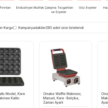
Fırınları
Endüstriyel Mutfak
Çalışma Tezgahları
Göz Evyeler
Haz
ve Evyeler
ün Kargo
Kampanyadakiler
283 adet ürün listelendi
lls Model, Kare
Omake Waffle Makinesi,
Oma
kinası Kalıbı
Manuel, Kare -Belçika,
Mak
Zaman Ayarlı
Ayar