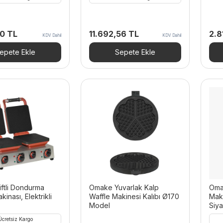
80
TL
11.692,56
TL
2.8
KDV Dahil
KDV Dahil
epete Ekle
Sepete Ekle
ftli Dondurma
Omake Yuvarlak Kalp
Oma
inası, Elektrikli
Waffle Makinesi Kalıbı Ø170
Maki
Model
Siy
Ücretsiz Kargo