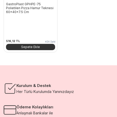
GastroPlast GPHPE-75
Polietilen Pizza Hamur Teknesi
60x40x7.5 Cm
516,12
TL
KDV Dahil
Sepete Ekle
Kurulum & Destek
Her Türlü Kurulumda Yanınızdayız
Ödeme Kolaylıkları
Anlaşmalı Bankalar ile