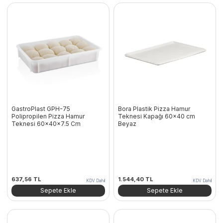
GastroPlast GPH-75
Bora Plastik Pizza Hamur
Polipropilen Pizza Hamur
Teknesi Kapağı 60×40 cm
Teknesi 60x40x7.5 Cm
Beyaz
637,56
TL
1.544,40
TL
KDV Dahil
KDV Dahil
Sepete Ekle
Sepete Ekle