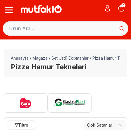
Skip
0
to
content
Anasayfa
/
Mağaza
/
Set Üstü Ekipmanlar
/
Pizza Hamur Teknele
Pizza Hamur Tekneleri
Filtre