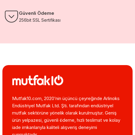
Güvenli Ödeme
256bit SSL Sertifikası
Mutfak10.com, 2020’nin üçüncü çeyreğinde Arlinoks
Endüstriyel Mutfak Ltd. Şti. tarafından endüstriyel
mutfak sektörüne yönelik olarak kurulmuştur. Geniş
ürün yelpazesi, güvenli ödeme, hızlı teslimat ve kolay
iade imkanlarıyla kaliteli alışveriş deneyimi
sunmaktadır.