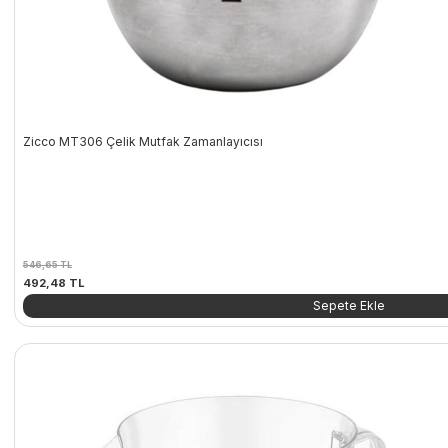
Zicco MT306 Çelik Mutfak Zamanlayıcısı
546,65
TL
Orijinal
Şu
492,48
TL
fiyat:
andaki
Sepete Ekle
546,65 TL.
fiyat:
492,48 TL.