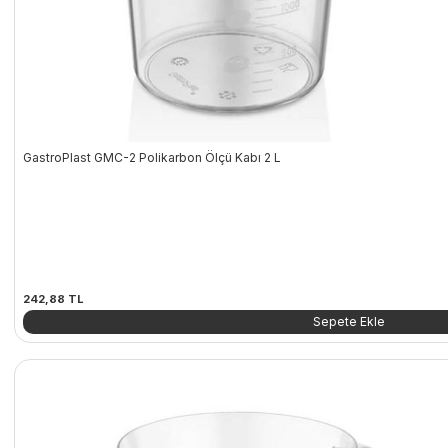
GastroPlast GMC-2 Polikarbon Ölçü Kabı 2 L
242,88
TL
Sepete Ekle