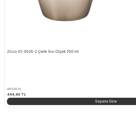
Zicco 01-3026-2 Çelik Sıvı Ölçek 250 ml
493,91
TL
Orijinal
Şu
444,96
TL
fiyat:
andaki
Sepete Ekle
493,91 TL.
fiyat:
444,96 TL.