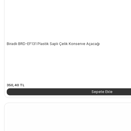
Biradlı BRD-EF131 Plastik Saplı Çelik Konserve Açacağı
350,40
TL
Sepete Ekle