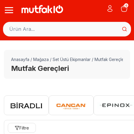
Skip
0
to
content
Anasayfa
/
Mağaza
/
Set Üstü Ekipmanlar
/
Mutfak Gereçleri
Mutfak Gereçleri
Filtre