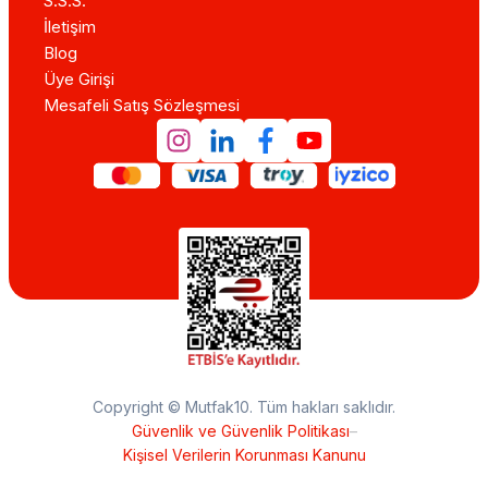
S.S.S.
İletişim
Blog
Üye Girişi
Mesafeli Satış Sözleşmesi
Copyright © Mutfak10. Tüm hakları saklıdır.
Güvenlik ve Güvenlik Politikası
–
Kişisel Verilerin Korunması Kanunu