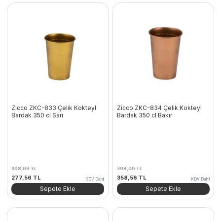
Zicco ZKC-833 Çelik Kokteyl
Zicco ZKC-834 Çelik Kokteyl
Bardak 350 cl Sarı
Bardak 350 cl Bakır
308,09
TL
398,00
TL
Orijinal
Şu
Orijinal
Şu
277,56
TL
358,56
TL
KDV Dahil
KDV Dahil
fiyat:
andaki
fiyat:
andaki
Sepete Ekle
Sepete Ekle
308,09 TL.
fiyat:
398,00 TL.
fiyat:
277,56 TL.
358,56 TL.