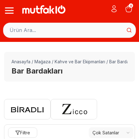
Skip
0
to
content
Anasayfa
/
Mağaza
/
Kahve ve Bar Ekipmanları
/
Bar Bardakları
Bar Bardakları
Filtre