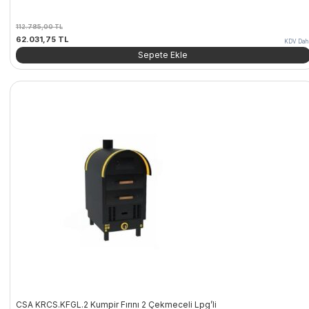
112.785,00
TL
Orijinal
Şu
62.031,75
TL
KDV Dahi
fiyat:
andaki
Sepete Ekle
112.785,00 TL.
fiyat:
62.031,75 TL.
CSA KRCS.KFGL.2 Kumpir Fırını 2 Çekmeceli Lpg’li