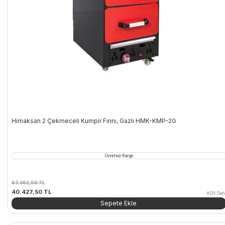
Himaksan 2 Çekmeceli Kumpir Fırını, Gazlı HMK-KMP-2G
Ücretsiz Kargo
67.362,00
TL
Orijinal
Şu
40.427,50
TL
KDV Dahi
fiyat:
andaki
Sepete Ekle
67.362,00 TL.
fiyat:
40.427,50 TL.