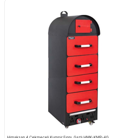
Himaksan 4 Çekmeceli Kumpir Fırını, Gazlı HMK-KMP-4G