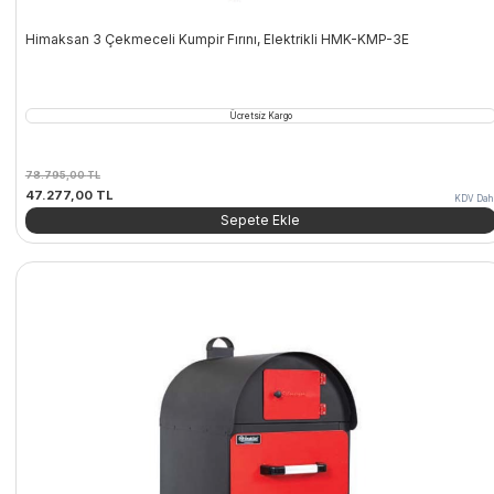
Himaksan 3 Çekmeceli Kumpir Fırını, Elektrikli HMK-KMP-3E
Ücretsiz Kargo
78.795,00
TL
Orijinal
Şu
47.277,00
TL
KDV Dahi
fiyat:
andaki
Sepete Ekle
78.795,00 TL.
fiyat:
47.277,00 TL.