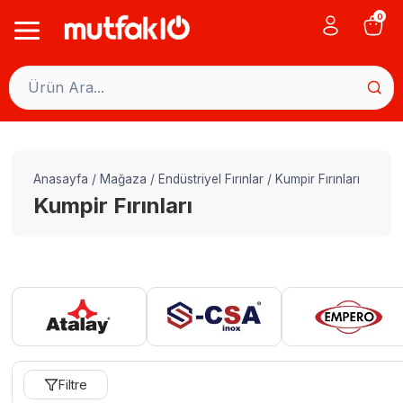
Skip
0
to
content
Anasayfa
/
Mağaza
/
Endüstriyel Fırınlar
/
Kumpir Fırınları
Kumpir Fırınları
Filtre