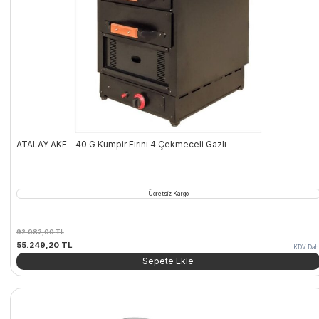
ATALAY AKF – 40 G Kumpir Fırını 4 Çekmeceli Gazlı
Ücretsiz Kargo
92.082,00
TL
Orijinal
Şu
55.249,20
TL
KDV Dahi
fiyat:
andaki
Sepete Ekle
92.082,00 TL.
fiyat:
55.249,20 TL.