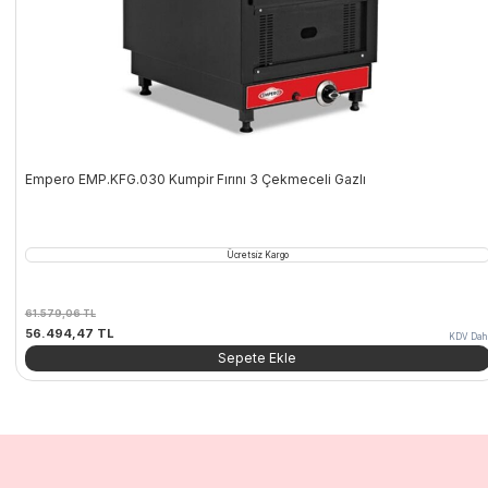
Empero EMP.KFG.030 Kumpir Fırını 3 Çekmeceli Gazlı
Ücretsiz Kargo
61.579,06
TL
Orijinal
Şu
56.494,47
TL
KDV Dahi
fiyat:
andaki
Sepete Ekle
61.579,06 TL.
fiyat:
56.494,47 TL.