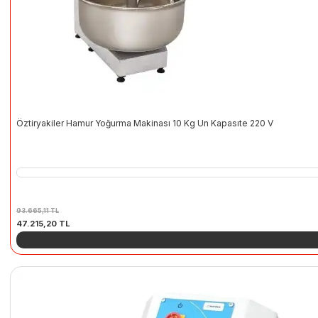
Öztiryakiler Hamur Yoğurma Makinası 10 Kg Un Kapasıte 220 V
93.665,11
TL
Orijinal
Şu
47.215,20
TL
fiyat:
andaki
93.665,11 TL.
fiyat:
47.215,20 TL.