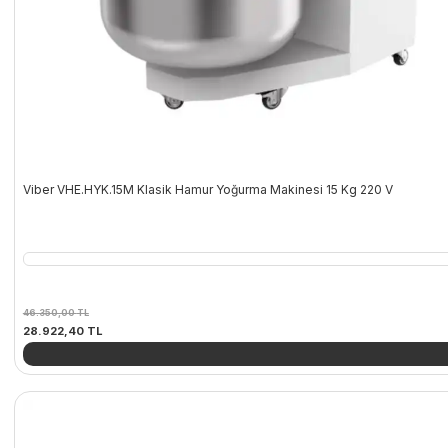
Viber VHE.HYK.15M Klasik Hamur Yoğurma Makinesi 15 Kg 220 V
46.350,00
TL
Orijinal
Şu
28.922,40
TL
fiyat:
andaki
46.350,00 TL.
fiyat:
28.922,40 TL.