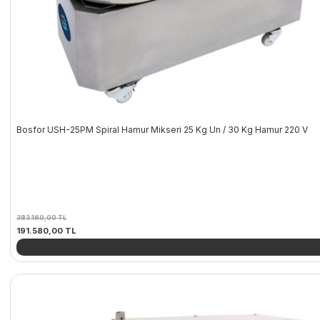
Bosfor USH-25PM Spiral Hamur Mikseri 25 Kg Un / 30 Kg Hamur 220 V
383.160,00
TL
Orijinal
Şu
191.580,00
TL
fiyat:
andaki
383.160,00 TL.
fiyat:
191.580,00 TL.