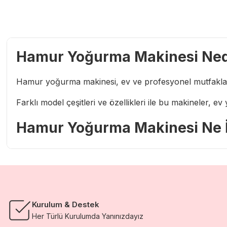
Hamur Yoğurma Makinesi Ned
Hamur yoğurma makinesi, ev ve profesyonel mutfaklarda 
Farklı model çeşitleri ve özellikleri ile bu makineler, ev
Hamur Yoğurma Makinesi Ne İ
Hamur yoğurma makineleri, mutfakta hamur işlerini kol
Bu cihazlar, farklı aparatları sayesinde mutfakta çok 
veya krem şanti gibi sıvıları köpürtebilirsiniz​.
Kurulum & Destek
Ayrıca, bazı modeller makarna kesme ve şekillendirme, h
Her Türlü Kurulumda Yanınızdayız