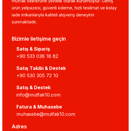
mutfak sektörüne yönelik olarak kurulmuştur. Geniş
Bosfor
ürün yelpazesi, güvenli ödeme, hızlı teslimat ve kolay
Çağdak Makina
iade imkanlarıyla kaliteli alışveriş deneyimi
GMG
sunmaktadır.
Boğaziçi
OSİMO
Öztiryakiler
Bizimle iletişime geçin
Omis
Satış & Sipariş
SGS
+90 533 036 18 82
Dito Sama
Satış Takibi & Destek
Hamur Yoğurma Makinesi Alırk
+90 530 305 72 10
Satış & Destek
Hamur yoğurma makinesi alırken göz önünde bulundurma
info@mutfak10.com
Motor Gücü:
Makinenin performansı büyük ölçüde m
Fatura & Muhasebe
Karıştırma Kapasitesi:
Farklı boyutlardaki kaseler,
muhasebe@mutfak10.com
Ses Seviyesi:
Özellikle ev kullanımı için sessiz model
Güvenlik Özellikleri:
Makinenin güvenli bir şekilde kul
Adres