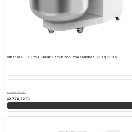
Viber VHE.HYK.25T Klasik Hamur Yoğurma Makinesi 25 Kg 380 V
52.530,00
TL
Orijinal
Şu
32.778,72
TL
fiyat:
andaki
52.530,00 TL.
fiyat:
32.778,72 TL.