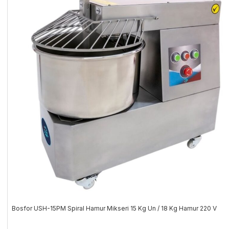
Bosfor USH-15PM Spiral Hamur Mikseri 15 Kg Un / 18 Kg Hamur 220 V