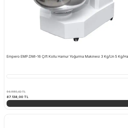
Empero EMP.DMI-16 Çift Kollu Hamur Yoğurma Makinesi 3 Kg/Un 5 Kg/H
94.980,42
TL
Orijinal
Şu
87.138,00
TL
fiyat:
andaki
94.980,42 TL.
fiyat:
87.138,00 TL.