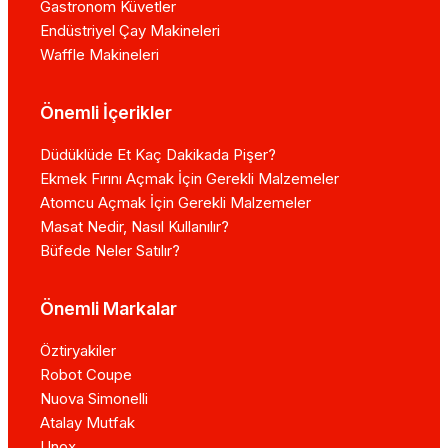
Gastronom Küvetler
Hamur Yoğurma Makinesi Kimle
Endüstriyel Çay Makineleri
Waffle Makineleri
Hamur yoğurma makineleri, ev ve profesyonel mutfaklar 
Özellikle büyük aileler, sıkça evde yemek pişirenler v
Önemli İçerikler
Hamur Yoğurma Makinesi Nere
Düdüklüde Et Kaç Dakikada Pişer?
Ekmek Fırını Açmak İçin Gerekli Malzemeler
Atomcu Açmak İçin Gerekli Malzemeler
Hamur yoğurma makinesi satın almak istiyorsanız çeşitli 
Masat Nedir, Nasıl Kullanılır?
Mutfak10’un kaliteli, en uygun ve çeşitli boyutlarda bul
Büfede Neler Satılır?
Hamur Yoğurma Makinesi Fiya
Önemli Markalar
Hamur yoğurma makinesi fiyatları Türkiye’de
8.000 TL
Öztiryakiler
Robot Coupe
En ucuz fiyat ve ürün bilgisi için, tercih edeceğiniz mar
Nuova Simonelli
Atalay Mutfak
Unox