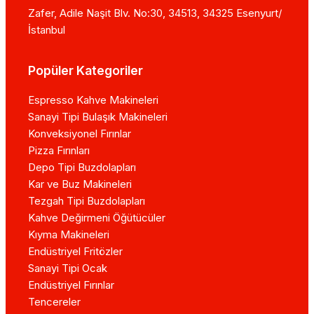
Kullanıcı Yorumları:
Gerçek kullanıcı deneyimleri, ü
Zafer, Adile Naşit Blv. No:30, 34513, 34325 Esenyurt/
Boyut ve Tasarım:
Makinenin boyutu, mutfakta ne ka
İstanbul
Yerleştirme Seçenekleri:
Ürünün mutfak düzeninize
Popüler Kategoriler
Bu özellikler, hem fonksiyonellik hem de kullanım konf
belirleyebilirsiniz.
Espresso Kahve Makineleri
Sanayi Tipi Bulaşık Makineleri
H2: Ev Tipi Hamur Yoğurma Makinesi Kaç Watt Olmalıd
Konveksiyonel Fırınlar
Ev tipi hamur yoğurma makineleri, genellikle 800W ile 10
Pizza Fırınları
Depo Tipi Buzdolapları
Eğer evde daha fazla çeşitli ve yoğun hamur işleri yapm
Kar ve Buz Makineleri
Tezgah Tipi Buzdolapları
Hamur Yoğurma Makineleri Ner
Kahve Değirmeni Öğütücüler
Kıyma Makineleri
Hamur yoğurma makineleri hem ev mutfaklarında hem de
Endüstriyel Fritözler
Sanayi Tipi Ocak
Ticari olarak özellikle fırınlarda, pastanelerde ve pi
Endüstriyel Fırınlar
zahmetinden kurtarır.
Tencereler