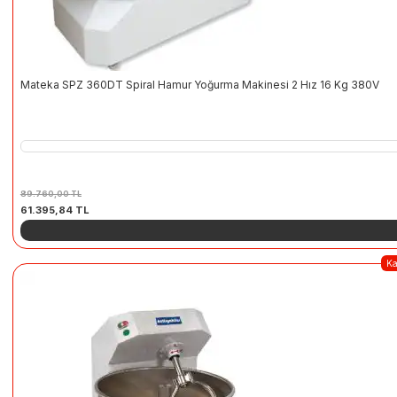
Mateka SPZ 360DT Spiral Hamur Yoğurma Makinesi 2 Hız 16 Kg 380V
89.760,00
TL
Orijinal
Şu
61.395,84
TL
fiyat:
andaki
89.760,00 TL.
fiyat:
61.395,84 TL.
K