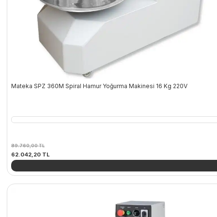
Mateka SPZ 360M Spiral Hamur Yoğurma Makinesi 16 Kg 220V
89.760,00
TL
Orijinal
Şu
62.042,20
TL
fiyat:
andaki
89.760,00 TL.
fiyat:
62.042,20 TL.