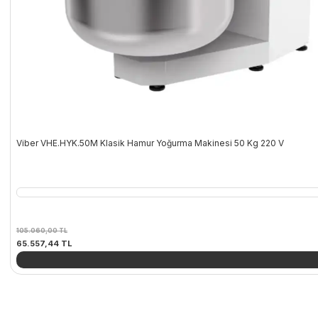
Viber VHE.HYK.50M Klasik Hamur Yoğurma Makinesi 50 Kg 220 V
105.060,00
TL
Orijinal
Şu
65.557,44
TL
fiyat:
andaki
105.060,00 TL.
fiyat:
65.557,44 TL.