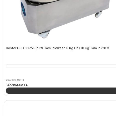
Bosfor USH-10PM Spiral Hamur Mikseri 8 Kg Un / 10 Kg Hamur 220 V
254.925,00
TL
Orijinal
Şu
127.462,50
TL
fiyat:
andaki
254.925,00 TL.
fiyat:
127.462,50 TL.