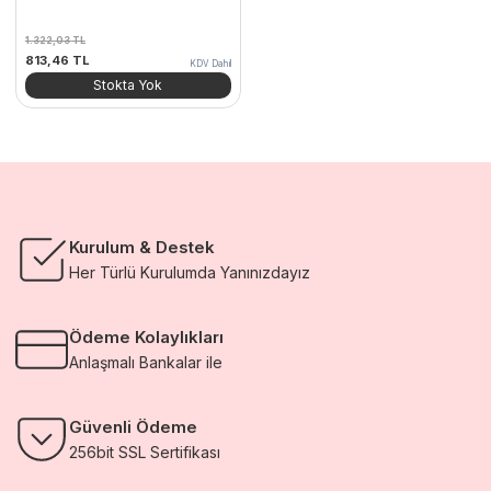
1.322,03
TL
Orijinal
Şu
813,46
TL
KDV Dahil
fiyat:
andaki
Stokta Yok
1.322,03 TL.
fiyat:
813,46 TL.
Kurulum & Destek
Her Türlü Kurulumda Yanınızdayız
Ödeme Kolaylıkları
Anlaşmalı Bankalar ile
Güvenli Ödeme
256bit SSL Sertifikası