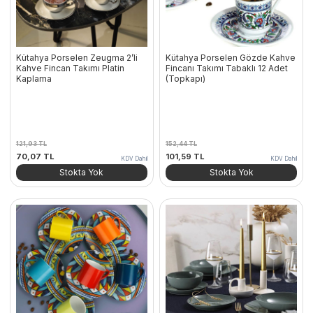
Kütahya Porselen Zeugma 2’li
Kütahya Porselen Gözde Kahve
Kahve Fincan Takımı Platin
Fincanı Takımı Tabaklı 12 Adet
Kaplama
(Topkapı)
121,93
TL
152,44
TL
Orijinal
Şu
Orijinal
Şu
70,07
TL
101,59
TL
KDV Dahil
KDV Dahil
fiyat:
andaki
fiyat:
andaki
Stokta Yok
Stokta Yok
121,93 TL.
fiyat:
152,44 TL.
fiyat:
70,07 TL.
101,59 TL.