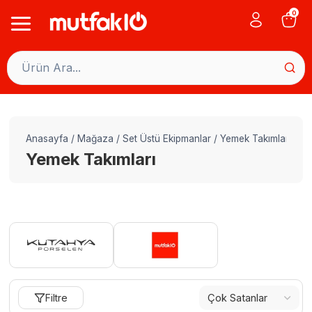
Skip
0
to
content
Anasayfa
/
Mağaza
/
Set Üstü Ekipmanlar
/
Yemek Takımları
Yemek Takımları
Filtre