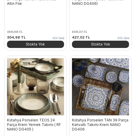
Altın File
NANO DG406)
406,68
TL
508,37
TL
Orijinal
Şu
Orijinal
Şu
304,98
TL
427,02
TL
KDV Dahil
KDV Dahil
fiyat:
andaki
fiyat:
andaki
Stokta Yok
Stokta Yok
406,68 TL.
fiyat:
508,37 TL.
fiyat:
304,98 TL.
427,02 TL.
Kütahya Porselen TEOS 24
Kütahya Porselen TAN 39 Parça
Parça Krem Yemek Takımı ( RF
Kahvaltı Takımı Krem NANO
NANO DG405 )
DG406