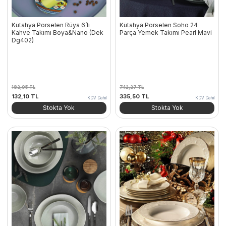
Kütahya Porselen Rüya 6’lı
Kütahya Porselen Soho 24
Kahve Takımı Boya&Nano (Dek
Parça Yemek Takımı Pearl Mavi
Dg402)
182,95
TL
742,27
TL
Orijinal
Şu
Orijinal
Şu
132,10
TL
335,50
TL
KDV Dahil
KDV Dahil
fiyat:
andaki
fiyat:
andaki
Stokta Yok
Stokta Yok
182,95 TL.
fiyat:
742,27 TL.
fiyat:
132,10 TL.
335,50 TL.