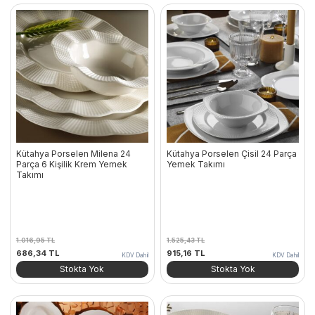
Kütahya Porselen Milena 24
Kütahya Porselen Çisil 24 Parça
Parça 6 Kişilik Krem Yemek
Yemek Takımı
Takımı
1.016,95
TL
1.525,43
TL
Orijinal
Şu
Orijinal
Şu
686,34
TL
915,16
TL
KDV Dahil
KDV Dahil
fiyat:
andaki
fiyat:
andaki
Stokta Yok
Stokta Yok
1.016,95 TL.
fiyat:
1.525,43 TL.
fiyat:
686,34 TL.
915,16 TL.