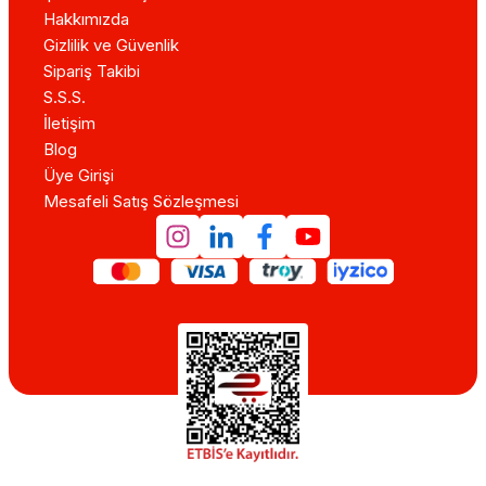
Hakkımızda
Gizlilik ve Güvenlik
Sipariş Takibi
S.S.S.
İletişim
Blog
Üye Girişi
Mesafeli Satış Sözleşmesi