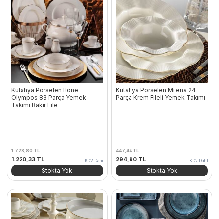
Kütahya Porselen Bone
Kütahya Porselen Milena 24
Olympos 83 Parça Yemek
Parça Krem Fileli Yemek Takımı
Takımı Bakır File
1.728,80
TL
447,44
TL
Orijinal
Şu
Orijinal
Şu
1.220,33
TL
294,90
TL
KDV Dahil
KDV Dahil
fiyat:
andaki
fiyat:
andaki
Stokta Yok
Stokta Yok
1.728,80 TL.
fiyat:
447,44 TL.
fiyat:
1.220,33 TL.
294,90 TL.