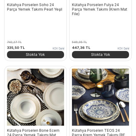
Kütahya Porselen Soho 24
Kütahya Porselen Fulya 24
Parça Yemek Takımı Pearl Yeşil
Parça Yemek Takımı (Krem Mat
File)
742,27
TL
549,05
TL
Orijinal
Şu
Orijinal
Şu
335,50
TL
447,36
TL
KDV Dahil
KDV Dahil
fiyat:
andaki
fiyat:
andaki
Stokta Yok
Stokta Yok
742,27 TL.
fiyat:
549,05 TL.
fiyat:
335,50 TL.
447,36 TL.
Kütahya Porselen Bone Ecem
Kütahya Porselen TEOS 24
24 Parça Yemek Takımı Mat
Parça Krem Yemek Takımı (RF