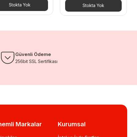
27.192,00 TL.
fiyat:
Stokta Yok
Stokta Yok
16.315,20 TL.
Güvenli Ödeme
256bit SSL Sertifikası
emli Markalar
Kurumsal