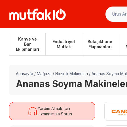
Skip
to
content
Kahve ve
Endüstriyel
Bulaşıkhane
Bar
Mutfak
Ekipmanları
Ekipmanları
Anasayfa
/
Mağaza
/
Hazırlık Makineleri
/
Ananas Soyma Maki
Ananas Soyma Makineler
Yardım Almak İçin
Uzmanımıza Sorun