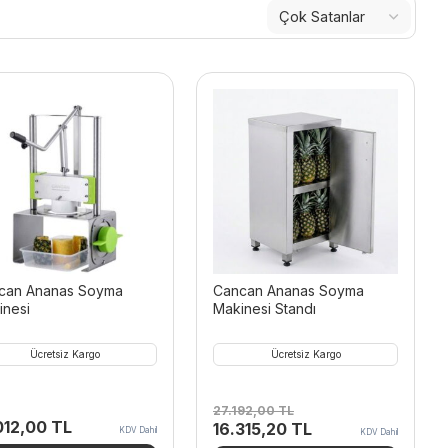
can Ananas Soyma
Cancan Ananas Soyma
inesi
Makinesi Standı
Ücretsiz Kargo
Ücretsiz Kargo
27.192,00
TL
012,00
TL
Orijinal
Şu
16.315,20
TL
KDV Dahil
KDV Dahil
fiyat:
andaki