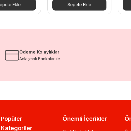
epete Ekle
Sepete Ekle
Ödeme Kolaylıkları
Anlaşmalı Bankalar ile
Popüler
Önemli İçerikler
Ön
Kategoriler