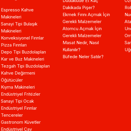
Düdüklüde Et Kaç
Özt
Dakikada Pişer?
Ro
Espresso Kahve
Ekmek Fırını Açmak İçin
Nuo
Makineleri
Gerekli Malzemeler
Ata
Sanayi Tipi Bulaşık
Atomcu Açmak İçin
Un
Makineleri
Gerekli Malzemeler
Om
Konveksiyonel Fırınlar
Masat Nedir, Nasıl
Sam
Pizza Fırınları
Kullanılır?
Uğ
Depo Tipi Buzdolapları
Büfede Neler Satılır?
Kar ve Buz Makineleri
Tezgah Tipi Buzdolapları
Kahve Değirmeni
Öğütücüler
Kıyma Makineleri
Endüstriyel Fritözler
Sanayi Tipi Ocak
Endüstriyel Fırınlar
Tencereler
Gastronom Küvetler
Endüstriyel Çay