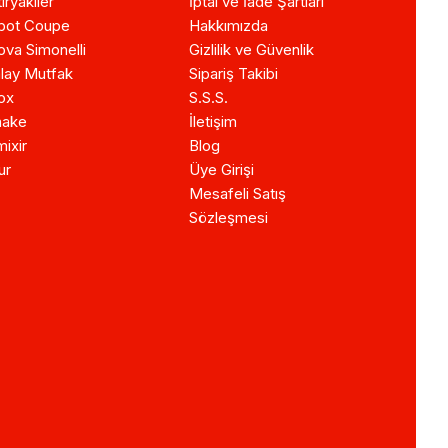
iryakiler
İptal ve İade Şartları
bot Coupe
Hakkımızda
va Simonelli
Gizlilik ve Güvenlik
lay Mutfak
Sipariş Takibi
ox
S.S.S.
ake
İletişim
ixir
Blog
ur
Üye Girişi
Mesafeli Satış
Sözleşmesi