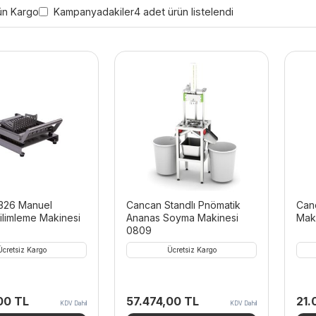
ün Kargo
Kampanyadakiler
4 adet ürün listelendi
326 Manuel
Cancan Standlı Pnömatik
Can
ilimleme Makinesi
Ananas Soyma Makinesi
Mak
0809
Ücretsiz Kargo
Ücretsiz Kargo
,00
TL
57.474,00
TL
21.
KDV Dahil
KDV Dahil