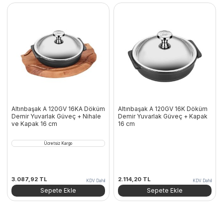
Altınbaşak A 120GV 16KA Döküm
Altınbaşak A 120GV 16K Döküm
Demir Yuvarlak Güveç + Nihale
Demir Yuvarlak Güveç + Kapak
ve Kapak 16 cm
16 cm
Ücretsiz Kargo
3.087,92
TL
2.114,20
TL
KDV Dahil
KDV Dahil
Sepete Ekle
Sepete Ekle