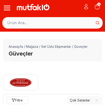
Skip
0
to
content
Anasayfa
/
Mağaza
/
Set Üstü Ekipmanlar
/
Güveçler
Güveçler
Filtre