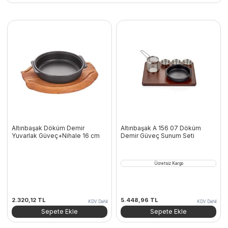
Altınbaşak Döküm Demir
Altınbaşak A 156 07 Döküm
Yuvarlak Güveç+Nihale 16 cm
Demir Güveç Sunum Seti
Ücretsiz Kargo
2.320,12
TL
5.448,96
TL
KDV Dahil
KDV Dahil
Sepete Ekle
Sepete Ekle