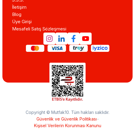
İletişim
Blog
Üye Girişi
Mesafeli Satış Sözleşmesi
Copyright © Mutfak10. Tüm hakları saklıdır.
Güvenlik ve Güvenlik Politikası
–
Kişisel Verilerin Korunması Kanunu