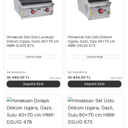
Himaksan Set Üstü Lavataşlı
Himaksan Set Üstü Döküm
Döküm Izgara, Gazlı, 80×70 cm
Izgara, Gazlı, Sulu 40×70 cm
HMK-SLIDG 873
HMK-SSUIG 473
Ücretsiz Kargo
Ücretsiz Kargo
76.632,00
TL
59.760,60
TL
Orijinal
Şu
Orijinal
Şu
45.989,50
TL
35.844,00
TL
KDV Dahil
KDV Dahil
fiyat:
andaki
fiyat:
andaki
Sepete Ekle
Sepete Ekle
76.632,00 TL.
fiyat:
59.760,60 TL.
fiyat:
45.989,50 TL.
35.844,00 TL.