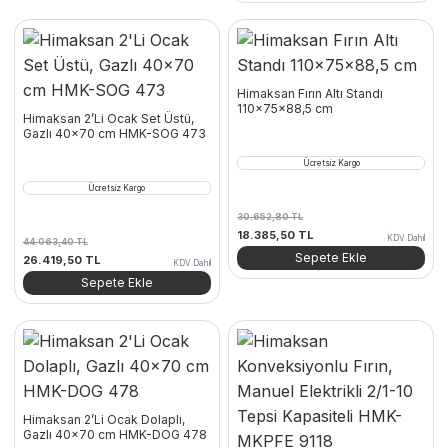
56.804,50 TL.
Himaksan Fırın Altı Standı
110x75x88,5 cm
Himaksan 2’Li Ocak Set Üstü,
Gazlı 40×70 cm HMK-SOG 473
Ücretsiz Kargo
Ücretsiz Kargo
30.652,80
TL
Orijinal
Şu
18.385,50
TL
KDV Dahil
44.063,40
TL
fiyat:
andaki
Sepete Ekle
Orijinal
Şu
26.419,50
TL
KDV Dahil
30.652,80 TL.
fiyat:
fiyat:
andaki
Sepete Ekle
18.385,50 TL.
44.063,40 TL.
fiyat:
26.419,50 TL.
Himaksan 2’Li Ocak Dolaplı,
Gazlı 40×70 cm HMK-DOG 478