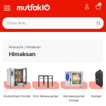
Skip
0
to
content
Anasayfa
/
Himaksan
Himaksan
Endüstriyel Fırınlar
Fırın Aksesuarları
Konveksiyonel
Kumpir Fır
Fırınlar