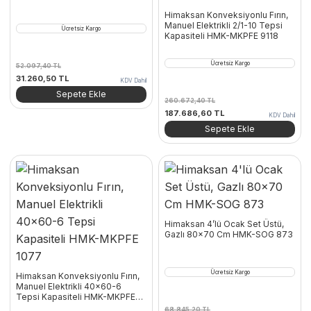
Himaksan Konveksiyonlu Fırın,
Manuel Elektrikli 2/1-10 Tepsi
Ücretsiz Kargo
Kapasiteli HMK-MKPFE 9118
Ücretsiz Kargo
52.097,40
TL
Orijinal
Şu
31.260,50
TL
KDV Dahil
fiyat:
andaki
Sepete Ekle
260.672,40
TL
52.097,40 TL.
fiyat:
Orijinal
Şu
187.686,60
TL
31.260,50 TL.
KDV Dahil
fiyat:
andaki
Sepete Ekle
260.672,40 TL.
fiyat:
187.686,60 TL.
Himaksan 4’lü Ocak Set Üstü,
Gazlı 80×70 Cm HMK-SOG 873
Ücretsiz Kargo
Himaksan Konveksiyonlu Fırın,
Manuel Elektrikli 40×60-6
Tepsi Kapasiteli HMK-MKPFE
1077
68.845,20
TL