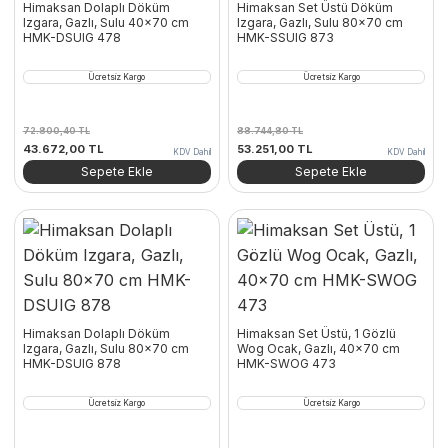
Himaksan Dolaplı Döküm
Himaksan Set Üstü Döküm
Izgara, Gazlı, Sulu 40×70 cm
Izgara, Gazlı, Sulu 80×70 cm
HMK-DSUIG 478
HMK-SSUIG 873
Ücretsiz Kargo
Ücretsiz Kargo
72.800,40
TL
88.744,80
TL
Orijinal
Şu
Orijinal
Şu
43.672,00
TL
53.251,00
TL
KDV Dahil
KDV Dahil
fiyat:
andaki
fiyat:
andaki
Sepete Ekle
Sepete Ekle
72.800,40 TL.
fiyat:
88.744,80 TL.
fiyat:
43.672,00 TL.
53.251,00 TL.
Himaksan Dolaplı Döküm
Himaksan Set Üstü, 1 Gözlü
Izgara, Gazlı, Sulu 80×70 cm
Wog Ocak, Gazlı, 40×70 cm
HMK-DSUIG 878
HMK-SWOG 473
Ücretsiz Kargo
Ücretsiz Kargo