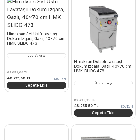
Himaksan Set Üstü Lavataşlı
Döküm Izgara, Gazlı, 40×70 cm
HMK-SLIDG 473
Ücretsiz Kargo
Himaksan Dolaplı Lavataşlı
Döküm Izgara, Gazlı, 40×70 cm
HMK-DLIDG 478
67.053,00
TL
Orijinal
Şu
40.221,50
TL
KDV Dahil
fiyat:
andaki
Ücretsiz Kargo
Sepete Ekle
67.053,00 TL.
fiyat:
40.221,50 TL.
80.463,60
TL
Orijinal
Şu
48.255,50
TL
KDV Dahil
fiyat:
andaki
Sepete Ekle
80.463,60 TL.
fiyat:
48.255,50 TL.