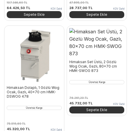
107.346,60
TL
47.895,00
TL
Orijinal
Şu
Orijinal
Şu
64.426,50
TL
28.737,00
TL
KDV Dahil
KDV Dahil
fiyat:
andaki
fiyat:
andaki
Sepete Ekle
Sepete Ekle
107.346,60 TL.
fiyat:
47.895,00 TL.
fiyat:
64.426,50 TL.
28.737,00 TL.
Himaksan Set Üstü, 2 Gözlü
Wog Ocak, Gazlı, 80×70 cm
HMK-SWOG 873
Ücretsiz Kargo
Himaksan Dolaplı, 1 Gözlü Wog
Ocak, Gazlı, 40×70 cm HMK-
DSWOG 478
76.261,20
TL
Orijinal
Şu
45.732,00
TL
KDV Dahil
fiyat:
andaki
Ücretsiz Kargo
Sepete Ekle
76.261,20 TL.
fiyat:
45.732,00 TL.
75.519,60
TL
Orijinal
Şu
45.320,00
TL
KDV Dahil