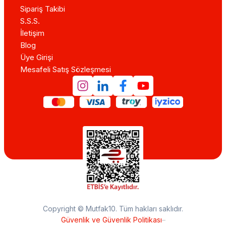
Sipariş Takibi
S.S.S.
İletişim
Blog
Üye Girişi
Mesafeli Satış Sözleşmesi
Copyright © Mutfak10. Tüm hakları saklıdır.
Güvenlik ve Güvenlik Politikası
–