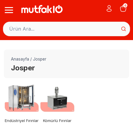
Skip
0
to
content
Anasayfa
/
Josper
Josper
Endüstriyel Fırınlar
Kömürlü Fırınlar