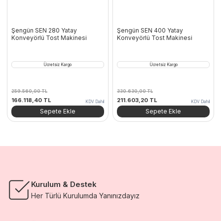
Şengün SEN 280 Yatay
Şengün SEN 400 Yatay
Konveyörlü Tost Makinesi
Konveyörlü Tost Makinesi
Ücretsiz Kargo
Ücretsiz Kargo
259.560,00
TL
330.630,00
TL
Orijinal
Şu
Orijinal
Şu
166.118,40
TL
211.603,20
TL
KDV Dahil
KDV Dahil
fiyat:
andaki
fiyat:
andaki
Sepete Ekle
Sepete Ekle
259.560,00 TL.
fiyat:
330.630,00 TL.
fiyat:
166.118,40 TL.
211.603,20 TL.
Kurulum & Destek
Her Türlü Kurulumda Yanınızdayız