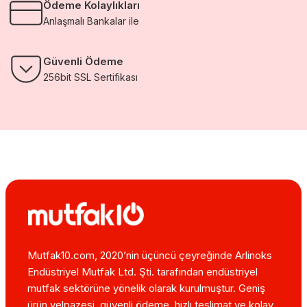
Ödeme Kolaylıkları
Anlaşmalı Bankalar ile
Güvenli Ödeme
256bit SSL Sertifikası
Mutfak10.com, 2020’nin üçüncü çeyreğinde Arlinoks
Endüstriyel Mutfak Ltd. Şti. tarafından endüstriyel
mutfak sektörüne yönelik olarak kurulmuştur. Geniş
ürün yelpazesi, güvenli ödeme, hızlı teslimat ve kolay