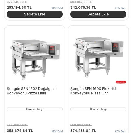
372.345,00
TL
503.052,00
TL
Orijinal
Şu
Orijinal
Şu
253.194,60
TL
342.075,36
TL
KDV Dahil
KDV Dahil
fiyat:
andaki
fiyat:
andaki
Sepete Ekle
Sepete Ekle
372.345,00 TL.
fiyat:
503.052,00 TL.
fiyat:
253.194,60 TL.
342.075,36 TL.
Şengün SEN 1502 Doğalgazlı
Şengün SEN 1600 Elektrikli
Konveyörlü Pizza Fırını
Konveyörlü Pizza Fırını
Ücretsiz Kargo
Ücretsiz Kargo
527.463,00
TL
550.638,00
TL
Orijinal
Şu
Orijinal
Şu
358.674,84
TL
374.433,84
TL
KDV Dahil
KDV Dahil