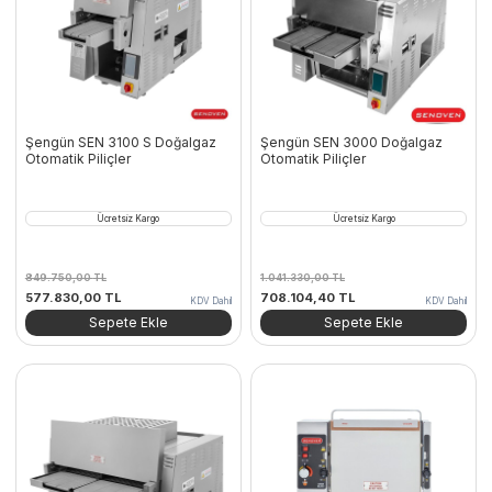
Şengün SEN 3100 S Doğalgaz
Şengün SEN 3000 Doğalgaz
Otomatik Piliçler
Otomatik Piliçler
Ücretsiz Kargo
Ücretsiz Kargo
849.750,00
TL
1.041.330,00
TL
Orijinal
Şu
Orijinal
Şu
577.830,00
TL
708.104,40
TL
KDV Dahil
KDV Dahil
fiyat:
andaki
fiyat:
andaki
Sepete Ekle
Sepete Ekle
849.750,00 TL.
fiyat:
1.041.330,00 TL.
fiyat:
577.830,00 TL.
708.104,40 TL.