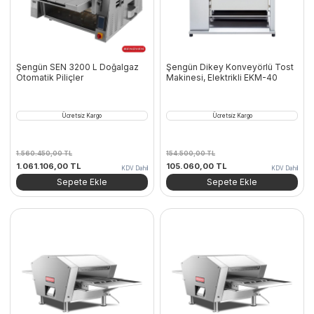
Şengün SEN 3200 L Doğalgaz
Şengün Dikey Konveyörlü Tost
Otomatik Piliçler
Makinesi, Elektrikli EKM-40
Ücretsiz Kargo
Ücretsiz Kargo
1.560.450,00
TL
154.500,00
TL
Orijinal
Şu
Orijinal
Şu
1.061.106,00
TL
105.060,00
TL
KDV Dahil
KDV Dahil
fiyat:
andaki
fiyat:
andaki
Sepete Ekle
Sepete Ekle
1.560.450,00 TL.
fiyat:
154.500,00 TL.
fiyat:
1.061.106,00 TL.
105.060,00 TL.