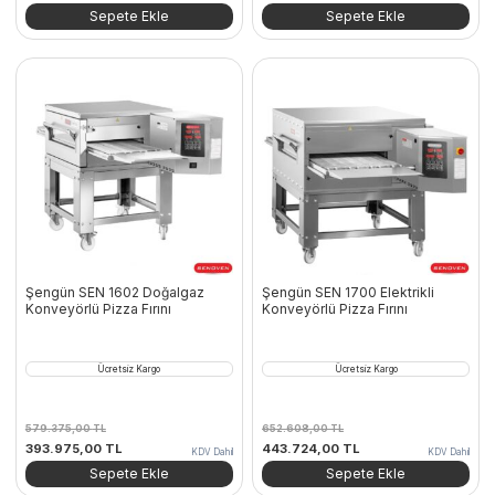
fiyat:
andaki
fiyat:
andaki
Sepete Ekle
Sepete Ekle
527.463,00 TL.
fiyat:
550.638,00 TL.
fiyat:
358.674,84 TL.
374.433,84 TL.
Şengün SEN 1602 Doğalgaz
Şengün SEN 1700 Elektrikli
Konveyörlü Pizza Fırını
Konveyörlü Pizza Fırını
Ücretsiz Kargo
Ücretsiz Kargo
579.375,00
TL
652.608,00
TL
Orijinal
Şu
Orijinal
Şu
393.975,00
TL
443.724,00
TL
KDV Dahil
KDV Dahil
fiyat:
andaki
fiyat:
andaki
Sepete Ekle
Sepete Ekle
579.375,00 TL.
fiyat:
652.608,00 TL.
fiyat: