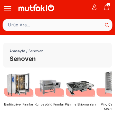
Skip
0
to
content
Anasayfa
/
Senoven
Senoven
Endüstriyel Fırınlar
Konveyörlü Fırınlar
Pişirme Ekipmanları
Piliç Çe
Makine