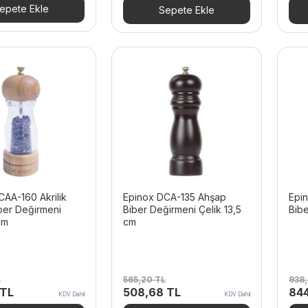
333,60 TL.
fiyat:
397
epete Ekle
Sepete Ekle
300,24 TL.
CAA-160 Akrilik
Epinox DCA-135 Ahşap
Epi
ber Değirmeni
Biber Değirmeni Çelik 13,5
Bibe
cm
cm
L
565,20
TL
938
Şu
Orijinal
Şu
Orij
TL
508,68
TL
84
KDV Dahil
KDV Dahil
andaki
fiyat:
andaki
fiya