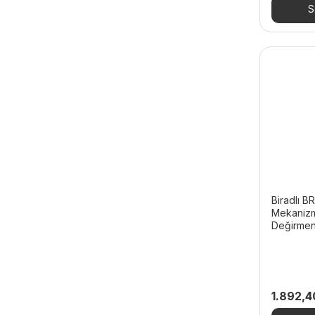
1.834,80
S
Biradlı B
Mekanizm
Değirmen
1.892,