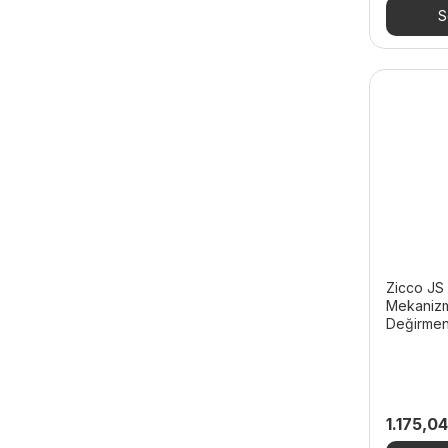
1.656,74
S
Zicco JS 
Mekanizm
Değirmen
1.175,0