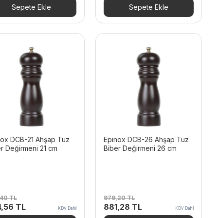
,20 TL.
fiyat:
520,80 TL.
fiyat:
Sepete Ekle
Sepete Ekle
357,48 TL.
468,72 TL.
nox DCB-21 Ahşap Tuz
Epinox DCB-26 Ahşap Tuz
r Değirmeni 21 cm
Biber Değirmeni 26 cm
,40
TL
979,20
TL
inal
Şu
Orijinal
Şu
4,56
TL
881,28
TL
KDV Dahil
KDV Dahil
t:
andaki
fiyat:
andaki