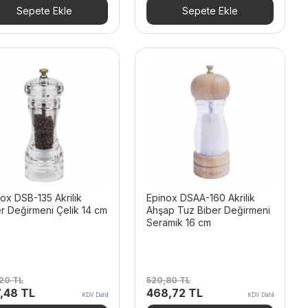
93,90 TL.
fiyat:
1.446,95 TL.
fiyat:
Sepete Ekle
Sepete Ekle
1.526,04 TL.
1.303,56 TL.
ox DSB-135 Akrilik
Epinox DSAA-160 Akrilik
r Değirmeni Çelik 14 cm
Ahşap Tuz Biber Değirmeni
Seramik 16 cm
,20
TL
520,80
TL
inal
Şu
Orijinal
Şu
7,48
TL
468,72
TL
KDV Dahil
KDV Dahil
t:
andaki
fiyat:
andaki