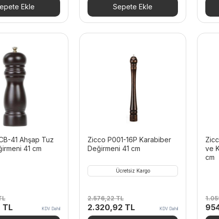
TL.
fiyat:
565,20 TL.
fiyat:
938
epete Ekle
Sepete Ekle
490,32 TL.
508,68 TL.
CB-41 Ahşap Tuz
Zicco P001-16P Karabiber
Zicc
ğirmeni 41 cm
Değirmeni 41 cm
ve K
cm
Ücretsiz Kargo
TL
2.576,22
TL
1.05
Şu
Orijinal
Şu
Orij
2
TL
2.320,92
TL
95
KDV Dahil
KDV Dahil
andaki
fiyat:
andaki
fiya