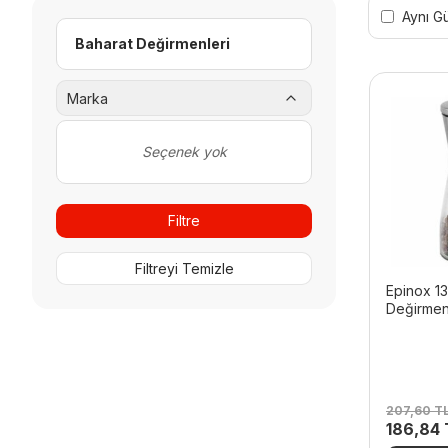
Aynı G
Baharat Değirmenleri
Marka
Seçenek yok
Filtre
Filtreyi Temizle
Epinox 1
Değirmen
207,60
T
Orijinal
186,84
fiyat: