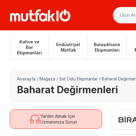
Skip
to
content
Kahve ve
Endüstriyel
Bulaşıkhane
Bar
Mutfak
Ekipmanları
Ekipmanları
Anasayfa
/
Mağaza
/
Set Üstü Ekipmanlar
/
Baharat Değirmen
Baharat Değirmenleri
Yardım Almak İçin
Uzmanımıza Sorun