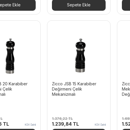
TL.
fiyat:
739,66 TL.
fiyat:
1.9
epete Ekle
Sepete Ekle
894,24 TL.
666,36 TL.
B 20 Karabiber
Zicco JSB 15 Karabiber
Zicc
i Çelik
Değirmeni Çelik
Mek
alı
Mekanizmalı
Değ
TL
1.376,22
TL
1.6
Şu
Orijinal
Şu
Orij
56
TL
1.239,84
TL
1.5
KDV Dahil
KDV Dahil
andaki
fiyat:
andaki
fiya