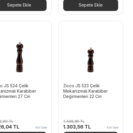
16,88 TL.
fiyat:
1.743,06 TL.
fiyat:
Sepete Ekle
Sepete Ekle
1.726,92 TL.
1.570,32 TL.
o JS 524 Çelik
Zicco JS 523 Çelik
anizmalı Karabiber
Mekanizmalı Karabiber
irmenleri 27 Cm
Değirmenleri 22 Cm
93,90
TL
1.446,95
TL
inal
Şu
Orijinal
Şu
26,04
TL
1.303,56
TL
KDV Dahil
KDV Dahil
t:
andaki
fiyat:
andaki