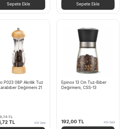
,40 TL.
fiyat:
979,20 TL.
fiyat:
Sepete Ekle
Sepete Ekle
844,56 TL.
881,28 TL.
o P023 08P Akrilik Tuz
Epinox 13 Cm Tuz-Biber
arabiber Değirmeni 21
Değirmeni, CSS-13
9,74
TL
192,00
TL
inal
Şu
4,72
TL
KDV Dahil
KDV Dahil
t:
andaki