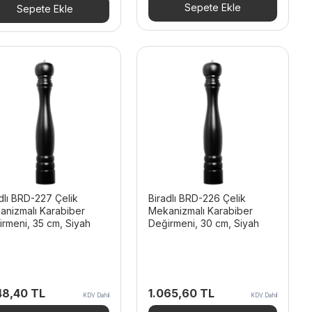
59,74 TL.
fiyat:
Sepete Ekle
Sepete Ekle
954,72 TL.
dlı BRD-227 Çelik
Biradlı BRD-226 Çelik
anizmalı Karabiber
Mekanizmalı Karabiber
rmeni, 35 cm, Siyah
Değirmeni, 30 cm, Siyah
48,40
TL
1.065,60
TL
KDV Dahil
KDV Dahil