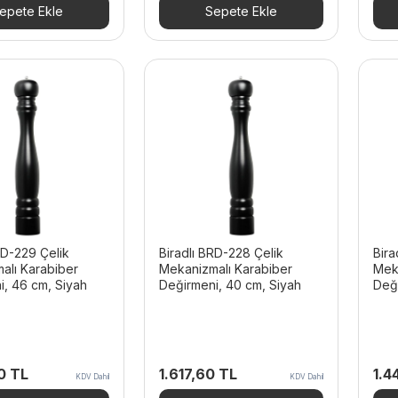
 TL.
fiyat:
2.576,22 TL.
fiyat:
1.0
epete Ekle
Sepete Ekle
1.651,32 TL.
2.320,92 TL.
RD-229 Çelik
Biradlı BRD-228 Çelik
Bira
alı Karabiber
Mekanizmalı Karabiber
Mek
i, 46 cm, Siyah
Değirmeni, 40 cm, Siyah
Deği
40
TL
1.617,60
TL
1.4
KDV Dahil
KDV Dahil