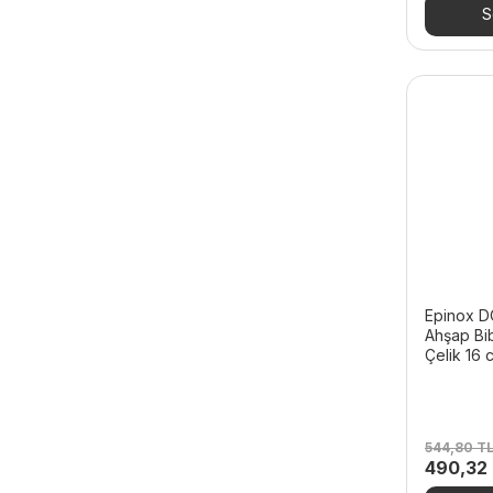
S
Epinox D
Ahşap Bi
Çelik 16 
544,80
T
Orijinal
490,32
fiyat: