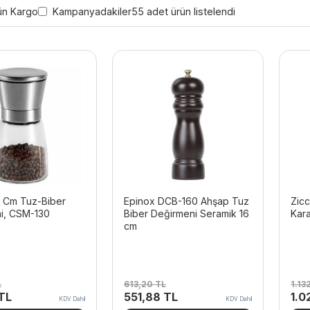
ün Kargo
Kampanyadakiler
55 adet ürün listelendi
3 Cm Tuz-Biber
Epinox DCB-160 Ahşap Tuz
Zicc
i, CSM-130
Biber Değirmeni Seramik 16
Kar
cm
L
613,20
TL
1.13
Şu
Orijinal
Şu
Orij
TL
551,88
TL
1.0
KDV Dahil
KDV Dahil
andaki
fiyat:
andaki
fiya