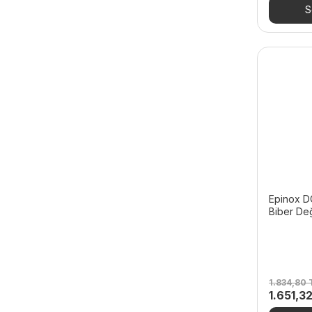
544,80 
S
Epinox D
Biber De
1.834,80
Orijinal
1.651,3
fiyat: