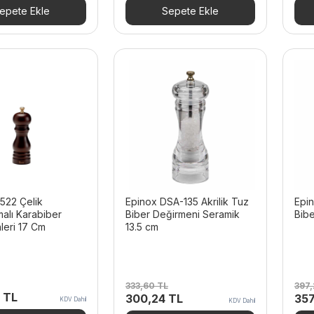
 TL.
fiyat:
1.376,22 TL.
fiyat:
1.6
epete Ekle
Sepete Ekle
1.492,56 TL.
1.239,84 TL.
522 Çelik
Epinox DSA-135 Akrilik Tuz
Epin
alı Karabiber
Biber Değirmeni Seramik
Bibe
leri 17 Cm
13.5 cm
333,60
TL
397
4
TL
Orijinal
Şu
Orij
300,24
TL
35
KDV Dahil
KDV Dahil
fiyat:
andaki
fiya