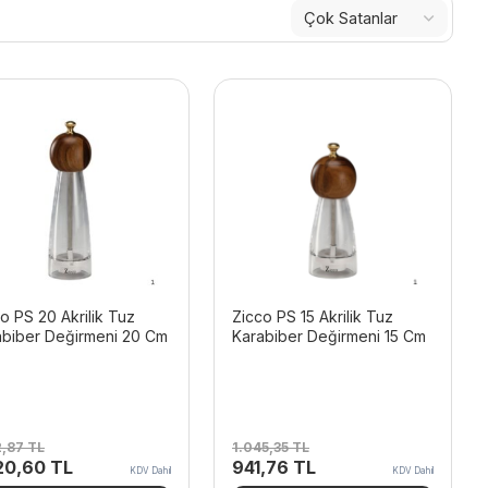
o PS 20 Akrilik Tuz
Zicco PS 15 Akrilik Tuz
abiber Değirmeni 20 Cm
Karabiber Değirmeni 15 Cm
2,87
TL
1.045,35
TL
inal
Şu
Orijinal
Şu
20,60
TL
941,76
TL
KDV Dahil
KDV Dahil
t:
andaki
fiyat:
andaki