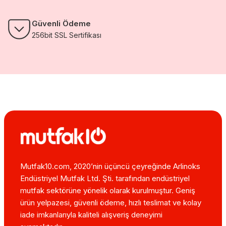
Güvenli Ödeme
256bit SSL Sertifikası
Mutfak10.com, 2020’nin üçüncü çeyreğinde Arlinoks
Endüstriyel Mutfak Ltd. Şti. tarafından endüstriyel
mutfak sektörüne yönelik olarak kurulmuştur. Geniş
ürün yelpazesi, güvenli ödeme, hızlı teslimat ve kolay
iade imkanlarıyla kaliteli alışveriş deneyimi