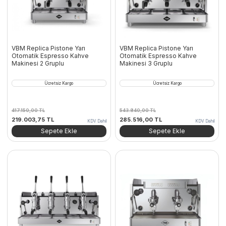
VBM Replica Pistone Yarı
VBM Replica Pistone Yarı
Otomatik Espresso Kahve
Otomatik Espresso Kahve
Makinesi 2 Gruplu
Makinesi 3 Gruplu
Ücretsiz Kargo
Ücretsiz Kargo
417.150,00
TL
543.840,00
TL
Orijinal
Şu
Orijinal
Şu
219.003,75
TL
285.516,00
TL
KDV Dahil
KDV Dahil
fiyat:
andaki
fiyat:
andaki
Sepete Ekle
Sepete Ekle
417.150,00 TL.
fiyat:
543.840,00 TL.
fiyat:
219.003,75 TL.
285.516,00 TL.