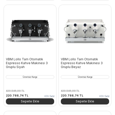
167.740,65 TL.
167.740,65 TL.
VBM Lollo Tam Otomatik
VBM Lollo Tam Otomatik
Espresso Kahve Makinesi 3
Espresso Kahve Makinesi 3
Gruplu Siyah
Gruplu Beyaz
Ücretsiz Kargo
Ücretsiz Kargo
420.549,00
TL
420.549,00
TL
Orijinal
Şu
Orijinal
Şu
220.788,74
TL
220.788,74
TL
KDV Dahil
KDV Dahil
fiyat:
andaki
fiyat:
andaki
Sepete Ekle
Sepete Ekle
420.549,00 TL.
fiyat:
420.549,00 TL.
fiyat:
220.788,74 TL.
220.788,74 TL.