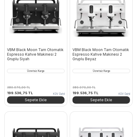
VBM Black Moon Tam Otomatik
VBM Black Moon Tam Otomatik
Espresso Kahve Makinesi 2
Espresso Kahve Makinesi 2
Gruplu Siyah
Gruplu Beyaz
Ücretsiz Kargo
Ücretsiz Kargo
380.070,00
TL
380.070,00
TL
Orijinal
Şu
Orijinal
Şu
199.536,75
TL
199.536,75
TL
KDV Dahil
KDV Dahil
fiyat:
andaki
fiyat:
andaki
Sepete Ekle
Sepete Ekle
380.070,00 TL.
fiyat:
380.070,00 TL.
fiyat:
199.536,75 TL.
199.536,75 TL.