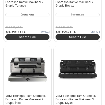
Espresso Kahve Makinesi 2
Espresso Kahve Makinesi 2
Gruplu Turuncu
Gruplu Beyaz
Ücretsiz Kargo
Ücretsiz Kargo
639.630,00
TL
639.630,00
TL
Orijinal
Şu
Orijinal
Şu
335.805,75
TL
335.805,75
TL
KDV Dahil
KDV Dahil
fiyat:
andaki
fiyat:
andaki
Sepete Ekle
Sepete Ekle
639.630,00 TL.
fiyat:
639.630,00 TL.
fiyat:
335.805,75 TL.
335.805,75 TL.
VBM Tecnique Tam Otomatik
VBM Tecnique Tam Otomatik
Espresso Kahve Makinesi 2
Espresso Kahve Makinesi 3
Gruplu İnox
Gruplu Siyah