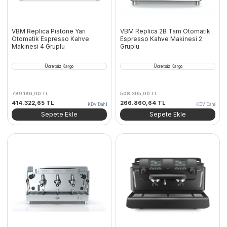
VBM Replica Pistone Yarı
VBM Replica 2B Tam Otomatik
Otomatik Espresso Kahve
Espresso Kahve Makinesi 2
Makinesi 4 Gruplu
Gruplu
Ücretsiz Kargo
Ücretsiz Kargo
789.186,00
TL
508.305,00
TL
Orijinal
Şu
Orijinal
Şu
414.322,65
TL
266.860,64
TL
KDV Dahil
KDV Dahil
fiyat:
andaki
fiyat:
andaki
Sepete Ekle
Sepete Ekle
789.186,00 TL.
fiyat:
508.305,00 TL.
fiyat:
414.322,65 TL.
266.860,64 TL.