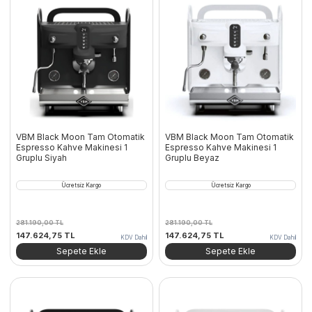
VBM Black Moon Tam Otomatik
VBM Black Moon Tam Otomatik
Espresso Kahve Makinesi 1
Espresso Kahve Makinesi 1
Gruplu Siyah
Gruplu Beyaz
Ücretsiz Kargo
Ücretsiz Kargo
281.190,00
TL
281.190,00
TL
Orijinal
Şu
Orijinal
Şu
147.624,75
TL
147.624,75
TL
KDV Dahil
KDV Dahil
fiyat:
andaki
fiyat:
andaki
Sepete Ekle
Sepete Ekle
281.190,00 TL.
fiyat:
281.190,00 TL.
fiyat:
147.624,75 TL.
147.624,75 TL.