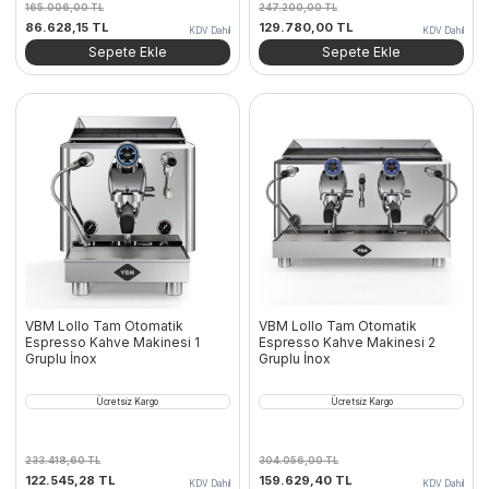
165.006,00
TL
247.200,00
TL
Orijinal
Şu
Orijinal
Şu
86.628,15
TL
129.780,00
TL
KDV Dahil
KDV Dahil
fiyat:
andaki
fiyat:
andaki
Sepete Ekle
Sepete Ekle
165.006,00 TL.
fiyat:
247.200,00 TL.
fiyat:
86.628,15 TL.
129.780,00 TL.
VBM Lollo Tam Otomatik
VBM Lollo Tam Otomatik
Espresso Kahve Makinesi 1
Espresso Kahve Makinesi 2
Gruplu İnox
Gruplu İnox
Ücretsiz Kargo
Ücretsiz Kargo
233.418,60
TL
304.056,00
TL
Orijinal
Şu
Orijinal
Şu
122.545,28
TL
159.629,40
TL
KDV Dahil
KDV Dahil