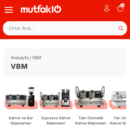
Skip
0
to
content
Anasayfa
/
VBM
VBM
Kahve ve Bar
Espresso Kahve
Tam Otomatik
Yarı Oto
Ekipmanları
Makineleri
Kahve Makineleri
Kahve Maki