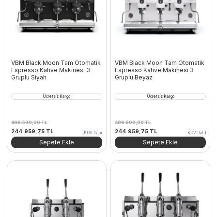
VBM Black Moon Tam Otomatik
VBM Black Moon Tam Otomatik
Espresso Kahve Makinesi 3
Espresso Kahve Makinesi 3
Gruplu Siyah
Gruplu Beyaz
Ücretsiz Kargo
Ücretsiz Kargo
466.590,00
TL
466.590,00
TL
Orijinal
Şu
Orijinal
Şu
244.959,75
TL
244.959,75
TL
KDV Dahil
KDV Dahil
fiyat:
andaki
fiyat:
andaki
Sepete Ekle
Sepete Ekle
466.590,00 TL.
fiyat:
466.590,00 TL.
fiyat:
244.959,75 TL.
244.959,75 TL.