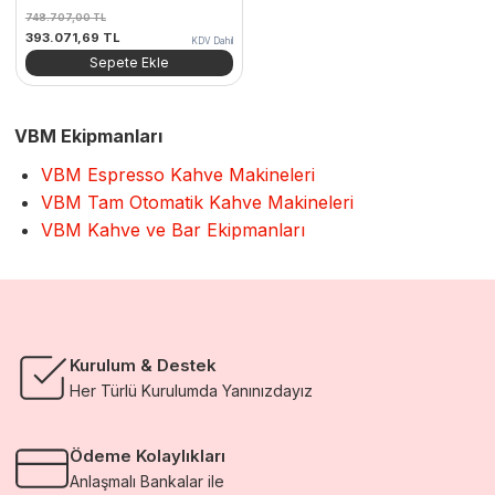
748.707,00
TL
Orijinal
Şu
393.071,69
TL
KDV Dahil
fiyat:
andaki
Sepete Ekle
748.707,00 TL.
fiyat:
393.071,69 TL.
VBM Ekipmanları
VBM Espresso Kahve Makineleri
VBM Tam Otomatik Kahve Makineleri
VBM Kahve ve Bar Ekipmanları
Kurulum & Destek
Her Türlü Kurulumda Yanınızdayız
Ödeme Kolaylıkları
Anlaşmalı Bankalar ile