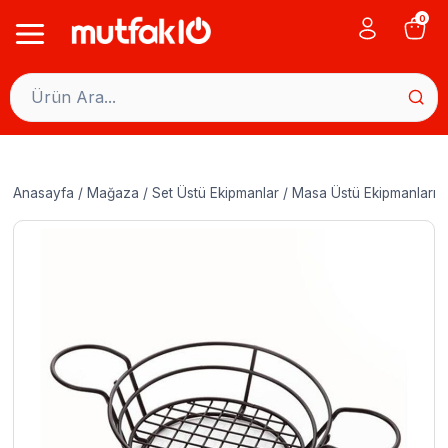
Skip
0
to
content
Anasayfa
/
Mağaza
/
Set Üstü Ekipmanlar
/
Masa Üstü Ekipmanları
/