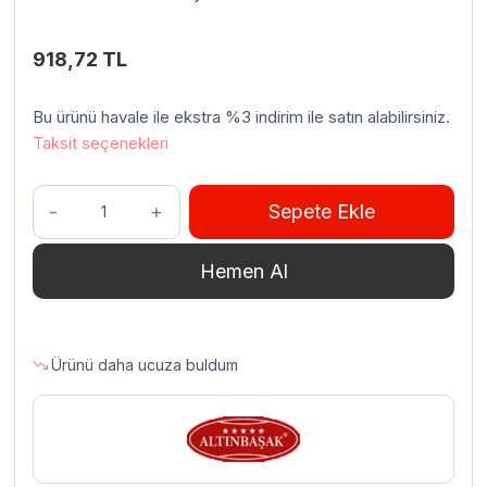
918,72
TL
Bu ürünü havale ile ekstra %3 indirim ile satın alabilirsiniz.
Taksit seçenekleri
Altınbaşak
Sepete Ekle
Yuvarlak
Sunum
Hemen Al
Sepeti
21×6
cm
adet
Ürünü daha ucuza buldum