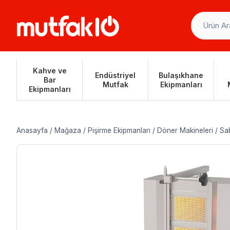
Skip
to
content
Kahve ve
Endüstriyel
Bulaşıkhane
Bar
Mutfak
Ekipmanları
Ekipmanları
Anasayfa
/
Mağaza
/
Pişirme Ekipmanları
/
Döner Makineleri
/
Sab