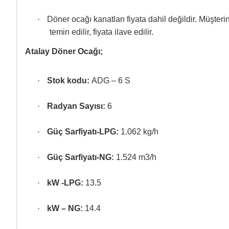
·
Döner ocağı kanatları fiyata dahil değildir. Müşter
temin edilir, fiyata ilave edilir.
Atalay Döner Ocağı;
·
Stok kodu:
ADG – 6 S
·
Radyan Sayısı:
6
·
Güç Sarfiyatı-LPG:
1.062 kg/h
·
Güç Sarfiyatı-NG:
1.524 m3/h
·
kW -LPG:
13.5
·
kW – NG:
14.4