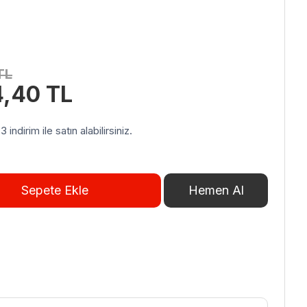
TL
Şu
4,40
TL
andaki
00 TL.
fiyat:
indirim ile satın alabilirsiniz.
34.484,40 TL.
Sepete Ekle
Hemen Al