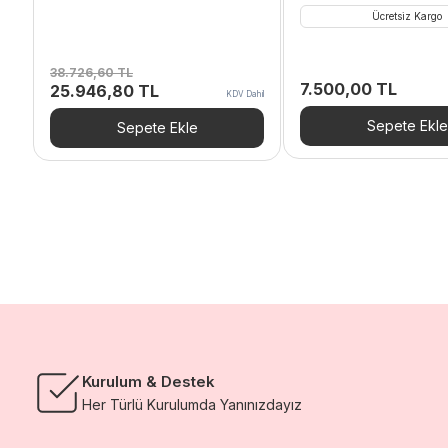
Ücretsiz Kargo
38.726,60
TL
7.500,00
TL
Orijinal
Şu
25.946,80
TL
KDV Dahil
fiyat:
andaki
38.726,60 TL.
fiyat:
Sepete Ekle
Sepete Ekle
25.946,80 TL.
Kurulum & Destek
Her Türlü Kurulumda Yanınızdayız