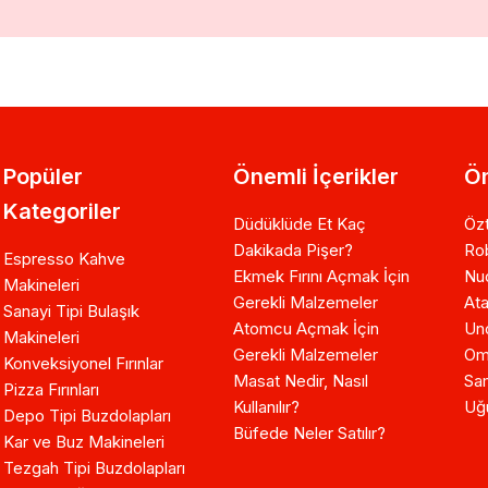
Popüler
Önemli İçerikler
Ön
Kategoriler
Düdüklüde Et Kaç
Özt
Dakikada Pişer?
Ro
Espresso Kahve
Ekmek Fırını Açmak İçin
Nuo
Makineleri
Gerekli Malzemeler
Ata
Sanayi Tipi Bulaşık
Atomcu Açmak İçin
Un
Makineleri
Gerekli Malzemeler
Om
Konveksiyonel Fırınlar
Masat Nedir, Nasıl
Sam
Pizza Fırınları
Kullanılır?
Uğ
Depo Tipi Buzdolapları
Büfede Neler Satılır?
Kar ve Buz Makineleri
Tezgah Tipi Buzdolapları