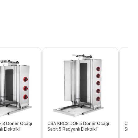
.3 Döner Ocağı
CSA KRCS.DOE.5 Döner Ocağı
CSA K
ı Elektrikli
Sabit 5 Radyanlı Elektrikli
Sabit 