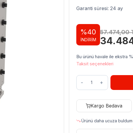
Garanti süresi: 24 ay
%40
57.474,00
Orijinal
34.48
İNDİRİM
fiyat:
57.474,
Bu ürünü havale ile ekstra %3 
Taksit seçenekleri
Atalay
ADG
–
6
Kargo Bedava
S
Döner
Ürünü daha ucuza buldum
Ocağı
Sabit