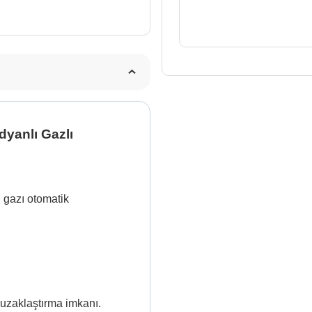
6
Radyanlı
Gazlı
adet
dyanlı Gazlı
n gazı otomatik
 uzaklaştırma imkanı.