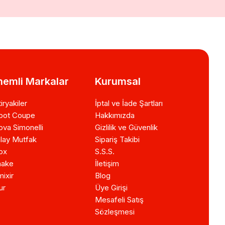
emli Markalar
Kurumsal
iryakiler
İptal ve İade Şartları
bot Coupe
Hakkımızda
va Simonelli
Gizlilik ve Güvenlik
lay Mutfak
Sipariş Takibi
ox
S.S.S.
ake
İletişim
ixir
Blog
ur
Üye Girişi
Mesafeli Satış
Sözleşmesi