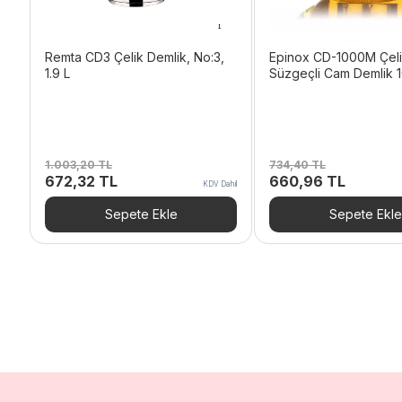
Remta CD3 Çelik Demlik, No:3,
Epinox CD-1000M Çel
1.9 L
Süzgeçli Cam Demlik 
1.003,20
TL
734,40
TL
Orijinal
Şu
Orijinal
Şu
672,32
TL
660,96
TL
KDV Dahil
fiyat:
andaki
fiyat:
andaki
1.003,20 TL.
fiyat:
734,40 TL.
fiyat:
Sepete Ekle
Sepete Ekle
672,32 TL.
660,96 