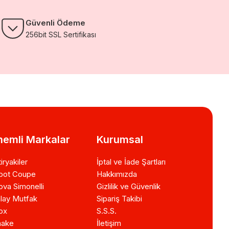
Güvenli Ödeme
256bit SSL Sertifikası
emli Markalar
Kurumsal
iryakiler
İptal ve İade Şartları
bot Coupe
Hakkımızda
va Simonelli
Gizlilik ve Güvenlik
lay Mutfak
Sipariş Takibi
ox
S.S.S.
ake
İletişim