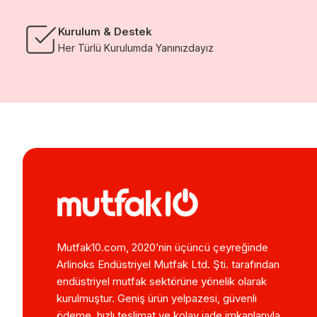
Kurulum & Destek
Her Türlü Kurulumda Yanınızdayız
Mutfak10.com, 2020’nin üçüncü çeyreğinde
Arlinoks Endüstriyel Mutfak Ltd. Şti. tarafından
endüstriyel mutfak sektörüne yönelik olarak
kurulmuştur. Geniş ürün yelpazesi, güvenli
ödeme, hızlı teslimat ve kolay iade imkanlarıyla