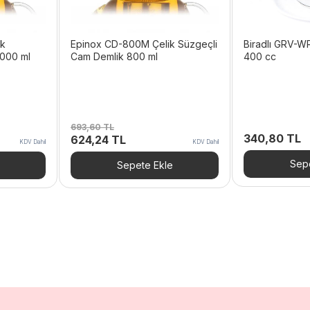
ik
Epinox CD-800M Çelik Süzgeçli
Biradlı GRV-WR
1000 ml
Cam Demlik 800 ml
400 cc
693,60
TL
340,80
TL
Orijinal
Şu
624,24
TL
KDV Dahil
KDV Dahil
fiyat:
andaki
693,60 TL.
fiyat:
Sepe
Sepete Ekle
TL.
624,24 TL.