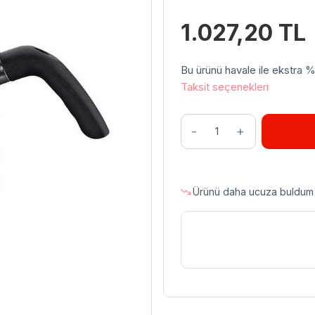
1.027,20
TL
Bu ürünü havale ile ekstra %3 
Taksit seçenekleri
Biradlı
Büyük
Kahveci
Demlik,
2
Ürünü daha ucuza buldum
L,
Çap
10.3
cm
adet