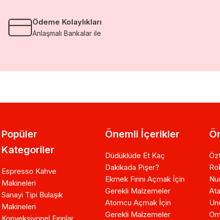
Ödeme Kolaylıkları
Anlaşmalı Bankalar ile
Popüler
Önemli İçerikler
Ön
Kategoriler
Düdüklüde Et Kaç
Özt
Dakikada Pişer?
Ro
Espresso Kahve
Ekmek Fırını Açmak İçin
Nuo
Makineleri
Gerekli Malzemeler
Ata
Sanayi Tipi Bulaşık
Atomcu Açmak İçin
Un
Makineleri
Gerekli Malzemeler
Om
Konveksiyonel Fırınlar