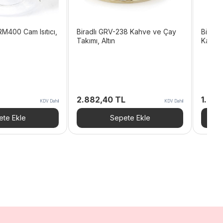
M400 Cam Isıtıcı,
Biradlı GRV-238 Kahve ve Çay
Biradl
Takımı, Altın
Kahve 
2.882,40
TL
1.80
KDV Dahil
KDV Dahil
te Ekle
Sepete Ekle