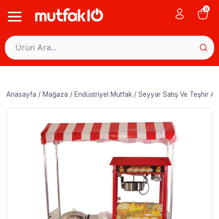
Skip
0
to
content
Anasayfa
/
Mağaza
/
Endüstriyel Mutfak
/
Seyyar Satış Ve Teşhir Ar