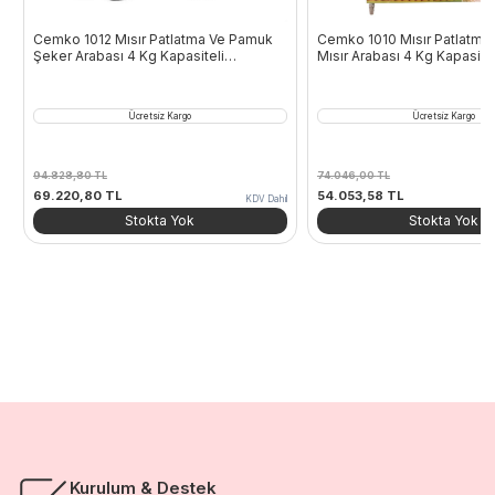
Cemko 1012 Mısır Patlatma Ve Pamuk
Cemko 1010 Mısır Patlatma
Şeker Arabası 4 Kg Kapasiteli
Mısır Arabası 4 Kg Kapasite
Manavgat Model
Model
Ücretsiz Kargo
Ücretsiz Kargo
94.828,80
TL
74.046,00
TL
Orijinal
Şu
Orijinal
Şu
69.220,80
TL
54.053,58
TL
KDV Dahil
fiyat:
andaki
fiyat:
andaki
Stokta Yok
Stokta Yok
94.828,80 TL.
fiyat:
74.046,00 TL.
fiyat:
69.220,80 TL.
54.053,58 TL.
Kurulum & Destek