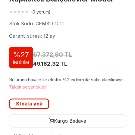
(0 yorum)
Stok Kodu: CEMKO 1011
Garanti süresi: 12 ay
%27
67.372,80
TL
İNDİRİM
Orijinal
Şu
49.182,32
TL
fiyat:
andaki
Bu ürünü havale ile ekstra %3 indirim ile satın alabilirsiniz.
67.372,80 TL.
fiyat:
Taksit seçenekleri
49.182,32 TL.
Stokta yok
Kargo Bedava