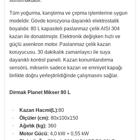
sunulmaktadır.
Tüm yoğurma, karıştırma ve çırpma işlemlerine uygun
modeldir. Gövde korozyona dayanıklı elektrostatik
boyalıdır. 80 L kapasiteli paslanmaz çelik AISI 304
kazan ile donatılmıştır. Elektronik değişken hızlı ve
güçlü asenkron motor. Paslanmaz çelik kazan
koruyucusu. 30 dakikalık zamanlayıcı ile suya
dayanıklı kontrol paneli. Kazan konumlandırma
sensörü, mikserin sadece kazan ve emniyet kapağı
birlikte doğru yerleştirildiğinde çalışmasını sağlar.
Dirmak Planet Mikser 80 L
·
Kazan Hacmi(L):
80
·
Ölçüler (cm):
80x100x150
·
Ağırlık (kg):
360
·
Motor Gücü:
4,0 kW + 0,55 kW