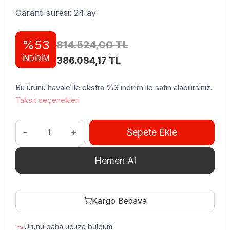
Garanti süresi: 24 ay
%53
814.524,00
TL
İNDİRİM
Orijinal
Şu
386.084,17
TL
fiyat:
andaki
Bu ürünü havale ile ekstra %3 indirim ile satın alabilirsiniz.
814.524,00 TL.
fiyat:
Taksit seçenekleri
386.084,17 TL.
Dirmak
Sepete Ekle
IBT
Serisi
Hemen Al
Planet
Mikser
Hız
Kargo Bedava
Kontrollü
380
Ürünü daha ucuza buldum
V