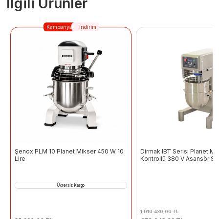
İlgili Ürünler
Kampanya
indirim
Şenox PLM 10 Planet Mikser 450 W 10
Dirmak IBT Serisi Planet Mi
Lire
Kontrollü 380 V Asansör Sis
Paslanmaz Gövde 80 L
Ücretsiz Kargo
1.010.430,00
TL