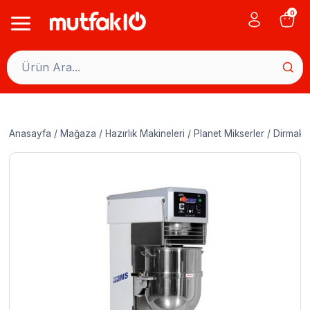
Skip
0
to
content
Anasayfa
/
Mağaza
/
Hazırlık Makineleri
/
Planet Mikserler
/
Dirmak I