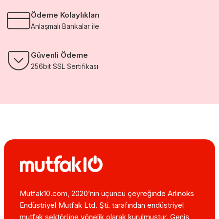
Ödeme Kolaylıkları
Anlaşmalı Bankalar ile
Güvenli Ödeme
256bit SSL Sertifikası
Mutfak10.com, 2020’nin üçüncü çeyreğinde Arlinoks
Endüstriyel Mutfak Ltd. Şti. tarafından endüstriyel
mutfak sektörüne yönelik olarak kurulmuştur. Geniş