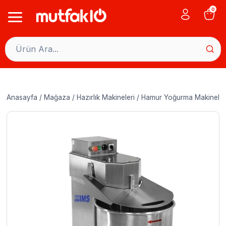
Skip
0
to
content
Anasayfa
/
Mağaza
/
Hazırlık Makineleri
/
Hamur Yoğurma Makineler