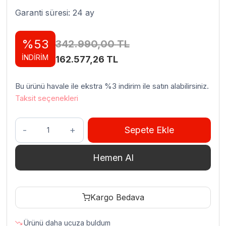
Garanti süresi: 24 ay
%53
342.990,00
TL
İNDİRİM
Orijinal
Şu
162.577,26
TL
fiyat:
andaki
Bu ürünü havale ile ekstra %3 indirim ile satın alabilirsiniz.
342.990,00 TL.
fiyat:
Taksit seçenekleri
162.577,26 TL.
Dirmak
Sepete Ekle
ISM
Serisi
Hemen Al
Spiral
Mikser
İki
Kargo Bedava
Devirli
380
Ürünü daha ucuza buldum
V