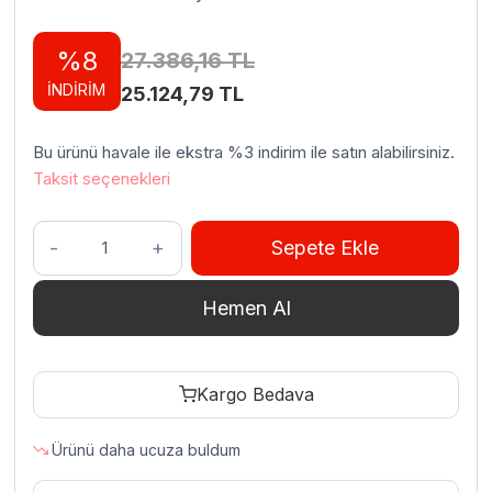
%8
27.386,16
TL
İNDİRİM
Orijinal
Şu
25.124,79
TL
fiyat:
andaki
Bu ürünü havale ile ekstra %3 indirim ile satın alabilirsiniz.
27.386,16 TL.
fiyat:
Taksit seçenekleri
25.124,79 TL.
Empero
Sepete Ekle
AS.PLF.D4
Pizza
Hemen Al
Ve
Pide
Fırını
Kargo Bedava
Alt
Standı
Ürünü daha ucuza buldum
97x102x93
Cm