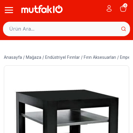
Skip
0
to
content
Anasayfa
/
Mağaza
/
Endüstriyel Fırınlar
/
Fırın Aksesuarları
/
Empero