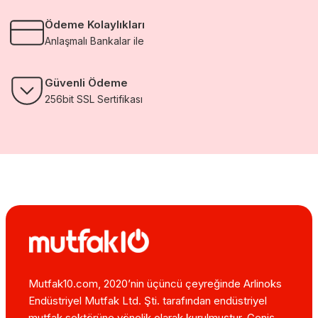
Ödeme Kolaylıkları
Anlaşmalı Bankalar ile
Güvenli Ödeme
256bit SSL Sertifikası
Mutfak10.com, 2020’nin üçüncü çeyreğinde Arlinoks
Endüstriyel Mutfak Ltd. Şti. tarafından endüstriyel
mutfak sektörüne yönelik olarak kurulmuştur. Geniş