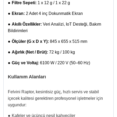
●
Filtre Sepeti:
1 x 12 g / 1 x 22 g
●
Ekran:
2 Adet 4 inç Dokunmatik Ekran
●
Akıllı Özellikler:
Veri Analizi, IoT Desteği, Bakım
Bildirimleri
●
Ölçüler (G x D x Y):
845 x 655 x 515 mm
●
Ağırlık (Net / Brüt):
72 kg / 100 kg
●
Güç ve Voltaj:
6100 W / 220 V (50–60 Hz)
Kullanım Alanları
Felvini Raptor, kesintisiz güç, hızlı servis ve stabil
içecek kalitesi gerektiren profesyonel işletmeler için
uygundur:
●
Kafeler ve üçüncü nesil kahveciler