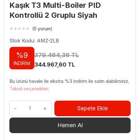
Kaşık T3 Multi-Boiler PID
Kontrollü 2 Gruplu Siyah
(0 yorum)
Stok Kodu: AMZ-2LB
%9
379.464,36
TL
İNDİRİM
Orijinal
Şu
344.967,60
TL
fiyat:
andaki
Bu ürünü havale ile ekstra %3 indirim ile satın alabilirsiniz.
379.464,36 TL.
fiyat:
Taksit seçenekleri
344.967,60 TL.
Felvini
Sepete Ekle
Raptor
Tam
Hemen Al
Otomatik
Espresso