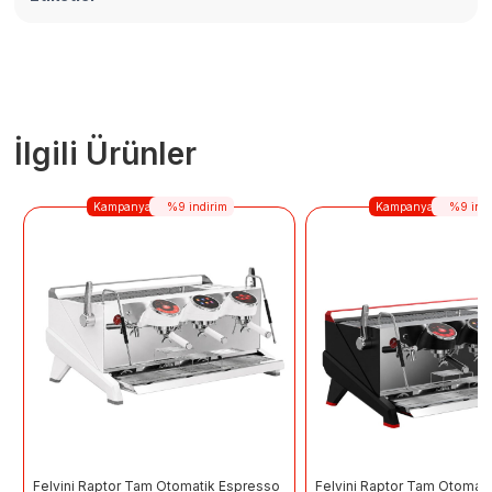
İlgili Ürünler
Kampanya
%9 indirim
Kampanya
%9 indi
Felvini Raptor Tam Otomatik Espresso
Felvini Raptor Tam Otomat