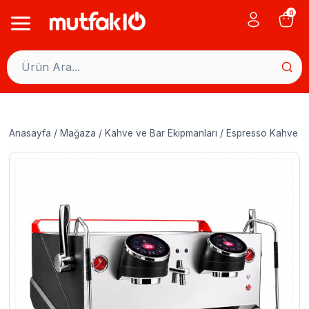
Skip
0
to
content
Anasayfa
/
Mağaza
/
Kahve ve Bar Ekipmanları
/
Espresso Kahve Ma