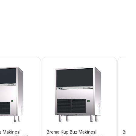
z Makinesi
Brema Küp Buz Makinesi
Brema