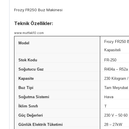
Frozy FR250 Buz Makinesi
Teknik Özellikler:
www.mutfak10.com
Frozy FR250 B
Model
Kapasiteli
Stok Kodu
FR-250
Soğutucu Gaz
R404a – R52a
Kapasite
230 Kilogram /
Buz Tipi
Tam Meşrubat
Hava
Soğutma Sistemi
T
İklim Sınıfı
Güç Değerleri
230 V – 50 60
Günlük Elektrik Tüketimi
28 – 27kW