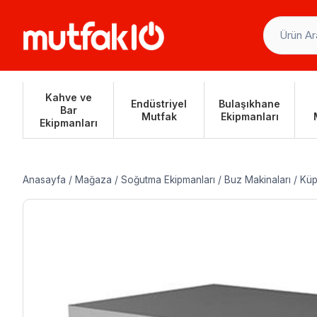
Skip
to
content
Kahve ve
Endüstriyel
Bulaşıkhane
Bar
Mutfak
Ekipmanları
Ekipmanları
Anasayfa
/
Mağaza
/
Soğutma Ekipmanları
/
Buz Makinaları
/
Küp