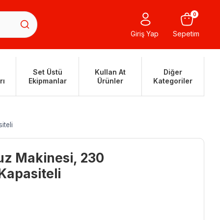
0
Giriş Yap
Sepetim
Set Üstü
Kullan At
Diğer
rı
Ekipmanlar
Ürünler
Kategoriler
teli
uz Makinesi, 230
Kapasiteli