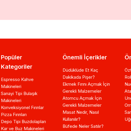
Popüler
Önemli İçerikler
Ön
Kategoriler
Düdüklüde Et Kaç
Özt
Dakikada Pişer?
Ro
Espresso Kahve
Ekmek Fırını Açmak İçin
Nuo
Makineleri
Gerekli Malzemeler
Ata
Sanayi Tipi Bulaşık
Atomcu Açmak İçin
Un
Makineleri
Gerekli Malzemeler
Om
Konveksiyonel Fırınlar
Masat Nedir, Nasıl
Sam
Pizza Fırınları
Kullanılır?
Uğ
Depo Tipi Buzdolapları
Büfede Neler Satılır?
Kar ve Buz Makineleri