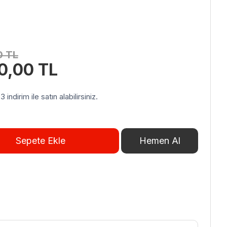
0
TL
Şu
00,00
TL
andaki
0,00 TL.
fiyat:
indirim ile satın alabilirsiniz.
185.400,00 TL.
Sepete Ekle
Hemen Al