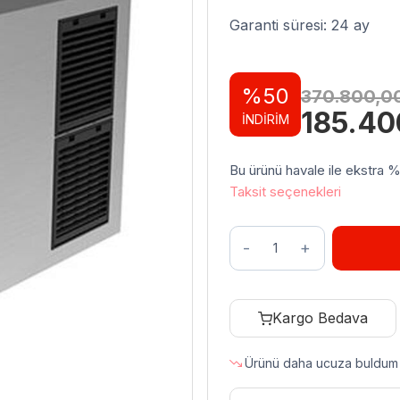
Garanti süresi: 24 ay
%50
370.800,0
Orijinal
185.4
İNDİRİM
fiyat:
370.80
Bu ürünü havale ile ekstra %3 
Taksit seçenekleri
Frozy
FR250
Buz
Makinesi,
Kargo Bedava
230
Kilogram/Gün
Ürünü daha ucuza buldum
Kapasiteli
adet