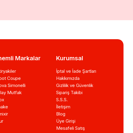
emli Markalar
Kurumsal
iryakiler
İptal ve İade Şartları
bot Coupe
Hakkımızda
va Simonelli
Gizlilik ve Güvenlik
lay Mutfak
Sipariş Takibi
ox
S.S.S.
ake
İletişim
ixir
Blog
ur
Üye Girişi
Mesafeli Satış