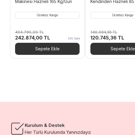
Makinesi Hazneli 165 Kg/Gün
Kendinden Hazneli 85
CB 840
Ücretsiz Kargo
Ücretsiz Kargo
404.790,00
TL
140.064,55
TL
Orijinal
Şu
Orijinal
Şu
242.874,00
TL
120.745,36
TL
KDV Dahil
fiyat:
andaki
fiyat:
anda
404.790,00 TL.
fiyat:
140.064,55 TL.
fiyat:
Sepete Ekle
Sepete Ekle
242.874,00 TL.
120.
Kurulum & Destek
Her Türlü Kurulumda Yanınızdayız