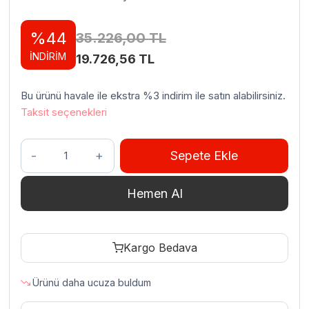
%44
35.226,00
TL
İNDİRİM
Orijinal
Şu
19.726,56
TL
fiyat:
andaki
Bu ürünü havale ile ekstra %3 indirim ile satın alabilirsiniz.
35.226,00 TL.
fiyat:
Taksit seçenekleri
19.726,56 TL.
GMG
Sepete Ekle
KGW
07
Hemen Al
L
Mini
Top
Kargo Bedava
Waffle
Makinesi
Ürünü daha ucuza buldum
adet