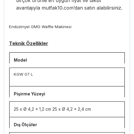
birçok ürünle en uygun fiyat ve taksit
avantajıyla mutfak10.com’dan satın alabilirsiniz.
Endüstriyel GMG Waffle Makinesi
Teknik Özellikler
Model
KGW 07 L
Pişirme Yüzeyi
25 x Ø 4,2 x 1,2 cm 25 x Ø 4,2 x 2,4 cm
Dış Ölçüler