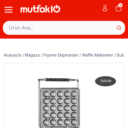
Skip
0
to
content
Anasayfa
/
Mağaza
/
Pişirme Ekipmanları
/
Waffle Makineleri
/
Bubbl