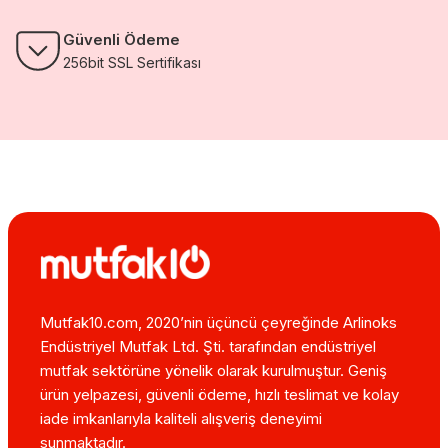
Güvenli Ödeme
256bit SSL Sertifikası
Mutfak10.com, 2020’nin üçüncü çeyreğinde Arlinoks
Endüstriyel Mutfak Ltd. Şti. tarafından endüstriyel
mutfak sektörüne yönelik olarak kurulmuştur. Geniş
ürün yelpazesi, güvenli ödeme, hızlı teslimat ve kolay
iade imkanlarıyla kaliteli alışveriş deneyimi
sunmaktadır.