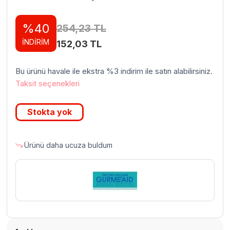
%40
254,23
TL
İNDİRİM
Orijinal
Şu
152,03
TL
fiyat:
andaki
Bu ürünü havale ile ekstra %3 indirim ile satın alabilirsiniz.
254,23 TL.
fiyat:
Taksit seçenekleri
152,03 TL.
Stokta yok
Ürünü daha ucuza buldum