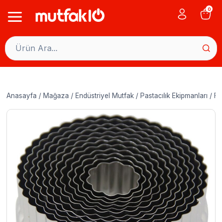
Skip
0
to
content
Anasayfa
/
Mağaza
/
Endüstriyel Mutfak
/
Pastacılık Ekipmanları
/
Fo