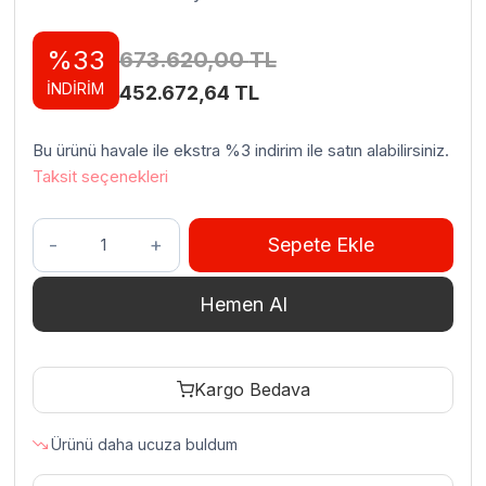
%33
673.620,00
TL
İNDİRİM
Orijinal
Şu
452.672,64
TL
fiyat:
andaki
Bu ürünü havale ile ekstra %3 indirim ile satın alabilirsiniz.
673.620,00 TL.
fiyat:
Taksit seçenekleri
452.672,64 TL.
İnoksan
Sepete Ekle
FBE-
006
Hemen Al
Konveksiyonlu
Fırın,
6
Kargo Bedava
Tepsi
Kapasiteli,
Ürünü daha ucuza buldum
Elektrikli
adet