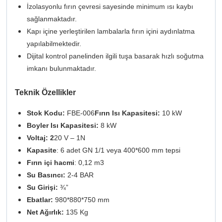
İzolasyonlu fırın çevresi sayesinde minimum ısı kaybı
sağlanmaktadır.
Kapı içine yerleştirilen lambalarla fırın içini aydınlatma
yapılabilmektedir.
Dijital kontrol panelinden ilgili tuşa basarak hızlı soğutma
imkanı bulunmaktadır.
Teknik Özellikler
Stok Kodu:
FBE-006
Fırın Isı Kapasitesi:
10 kW
Boyler Isı Kapasitesi:
8 kW
Voltaj: 2
20 V – 1N
Kapasite
: 6 adet GN 1/1 veya 400*600 mm tepsi
Fırın içi hacmi
: 0,12 m3
Su Basıncı:
2-4 BAR
Su Girişi:
¾”
Ebatlar:
980*880*750 mm
Net Ağırlık:
135 Kg