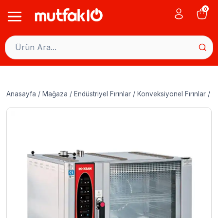
Skip
0
to
content
Anasayfa
/
Mağaza
/
Endüstriyel Fırınlar
/
Konveksiyonel Fırınlar
/
İ