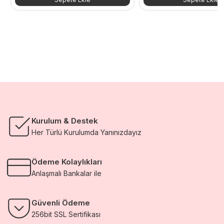
69.696,00 TL.
fiyat:
39.029,76 TL.
Kurulum & Destek
Her Türlü Kurulumda Yanınızdayız
Ödeme Kolaylıkları
Anlaşmalı Bankalar ile
Güvenli Ödeme
256bit SSL Sertifikası