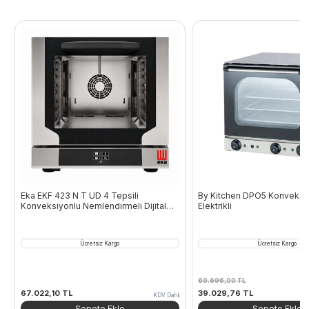
Eka EKF 423 N T UD 4 Tepsili
By Kitchen DPO5 Konveksiyo
Konveksiyonlu Nemlendirmeli Dijital
Elektrikli
Fırın 220 V
Ücretsiz Kargo
Ücretsiz Kargo
69.696,00
TL
Orijinal
Şu
67.022,10
TL
39.029,76
TL
KDV Dahil
fiyat:
andaki
Sepete Ekle
Sepete Ekle