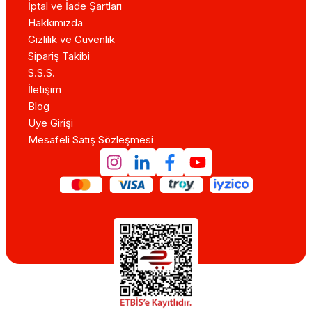
İptal ve İade Şartları
Hakkımızda
Gizlilik ve Güvenlik
Sipariş Takibi
S.S.S.
İletişim
Blog
Üye Girişi
Mesafeli Satış Sözleşmesi