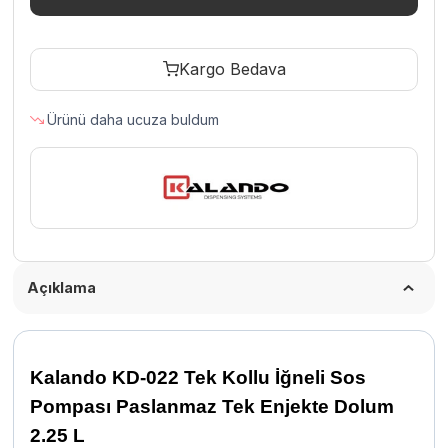
Kollu
İğneli
Kargo Bedava
Sos
Pompası
Ürünü daha ucuza buldum
Paslanmaz
Tek
Enjekte
Dolum
2.25
L
adet
Açıklama
Kalando KD-022 Tek Kollu İğneli Sos
Pompası Paslanmaz Tek Enjekte Dolum
2.25 L