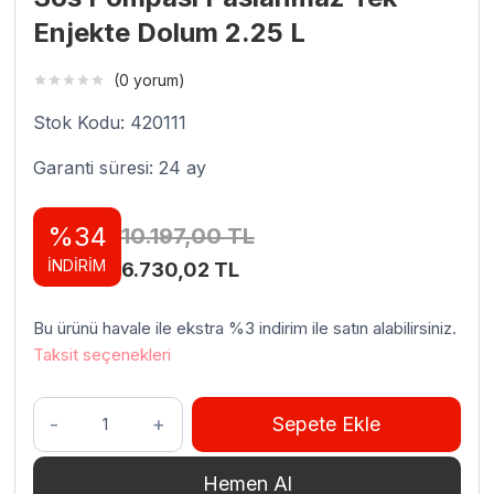
Enjekte Dolum 2.25 L
(0 yorum)
Stok Kodu: 420111
Garanti süresi: 24 ay
%34
10.197,00
TL
İNDİRİM
Orijinal
Şu
6.730,02
TL
fiyat:
andaki
Bu ürünü havale ile ekstra %3 indirim ile satın alabilirsiniz.
10.197,00 TL.
fiyat:
Taksit seçenekleri
6.730,02 TL.
Kalando
Sepete Ekle
KD-
022
Hemen Al
Tek