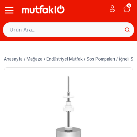
Skip
0
to
content
Anasayfa
/
Mağaza
/
Endüstriyel Mutfak
/
Sos Pompaları
/
İğneli So