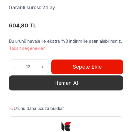
Garanti süresi: 24 ay
604,80
TL
Bu ürünü havale ile ekstra %3 indirim ile satın alabilirsiniz.
Taksit seçenekleri
Külsan
Sepete Ekle
14037.CW
Thermoset
Hemen Al
Hena
Ekmek
Sepeti
37×27
Ürünü daha ucuza buldum
cm
Beyaz
adet