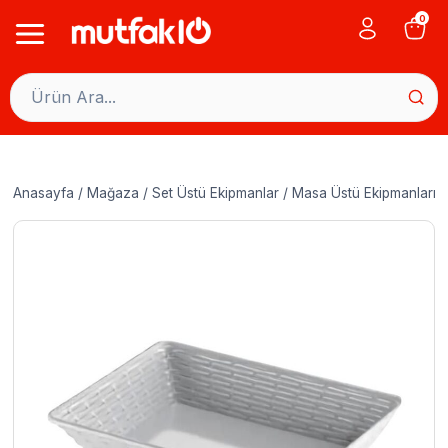
Skip
0
to
content
Anasayfa
/
Mağaza
/
Set Üstü Ekipmanlar
/
Masa Üstü Ekipmanları
/