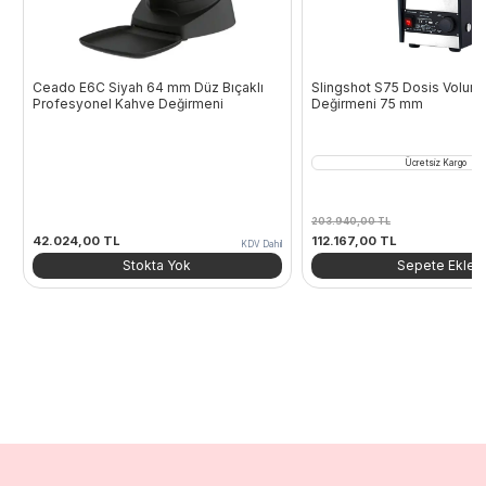
Ceado E6C Siyah 64 mm Düz Bıçaklı
Slingshot S75 Dosis Volume
Profesyonel Kahve Değirmeni
Değirmeni 75 mm
Ücretsiz Kargo
203.940,00
TL
Orijinal
Şu
42.024,00
TL
112.167,00
TL
KDV Dahil
fiyat:
andaki
Stokta Yok
Sepete Ekle
203.940,00 TL.
fiyat:
112.167,00 TL.