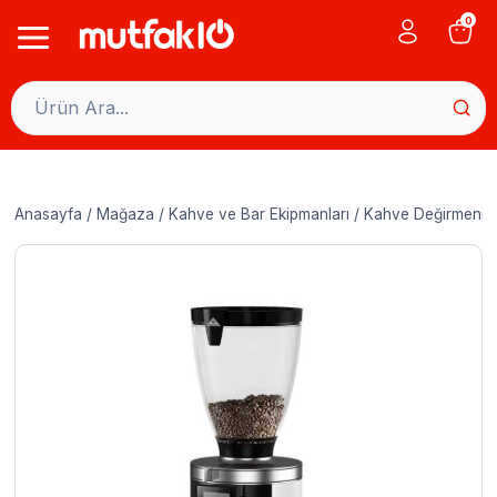
Skip
0
to
content
Anasayfa
/
Mağaza
/
Kahve ve Bar Ekipmanları
/
Kahve Değirmeni 