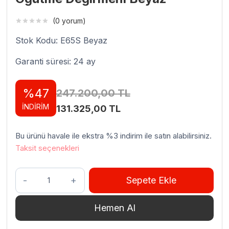
(0 yorum)
Stok Kodu: E65S Beyaz
Garanti süresi: 24 ay
%47
247.200,00
TL
İNDİRİM
Orijinal
Şu
131.325,00
TL
fiyat:
andaki
Bu ürünü havale ile ekstra %3 indirim ile satın alabilirsiniz.
247.200,00 TL.
fiyat:
Taksit seçenekleri
131.325,00 TL.
Mahlkönig
Sepete Ekle
E65S
Espresso
Hemen Al
Kahve
Öğütme