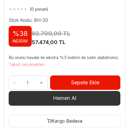
(0 yorum)
Stok Kodu: BH-20
%38
92.700,00
TL
İNDİRİM
Orijinal
Şu
57.474,00
TL
fiyat:
andaki
Bu ürünü havale ile ekstra %3 indirim ile satın alabilirsiniz.
92.700,00 TL.
fiyat:
Taksit seçenekleri
57.474,00 TL.
Makfry
Sepete Ekle
Burger
Sıcak
Hemen Al
Tutma
Ünitesi
BH-
Kargo Bedava
20