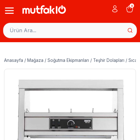
Skip
0
to
content
Anasayfa
/
Mağaza
/
Soğutma Ekipmanları
/
Teşhir Dolapları
/
Sıcak