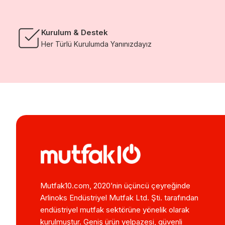
Kurulum & Destek
Her Türlü Kurulumda Yanınızdayız
Mutfak10.com, 2020’nin üçüncü çeyreğinde
Arlinoks Endüstriyel Mutfak Ltd. Şti. tarafından
endüstriyel mutfak sektörüne yönelik olarak
kurulmuştur. Geniş ürün yelpazesi, güvenli