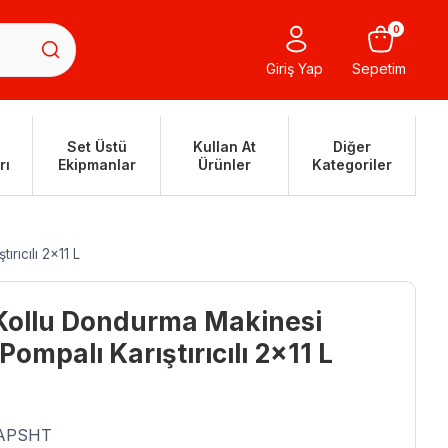
0
Giriş Yap
Sepetim
Set Üstü
Kullan At
Diğer
rı
Ekipmanlar
Ürünler
Kategoriler
rıcılı 2×11 L
 Kollu Dondurma Makinesi
Pompalı Karıştırıcılı 2×11 L
.APSHT