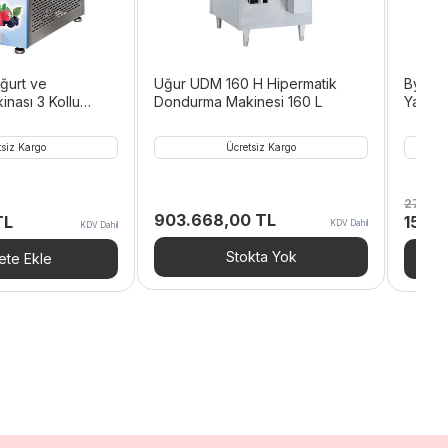
oğurt ve
Uğur UDM 160 H Hipermatik
By Ki
nası 3 Kollu
Dondurma Makinesi 160 L
Yapma
cılı 2×11 Litre OEF
kapasit
44
tsiz Kargo
Ücretsiz Kargo
279.8
903.668,00
TL
Şu
Orijina
TL
156.
KDV Dahil
KDV Dahil
andaki
fiyat:
 TL.
fiyat:
279.8
Stokta Yok
te Ekle
651.817,99 TL.