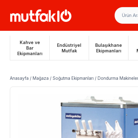
Skip
to
content
Kahve ve
Endüstriyel
Bulaşıkhane
Bar
Mutfak
Ekipmanları
Ekipmanları
Anasayfa
/
Mağaza
/
Soğutma Ekipmanları
/
Dondurma Makineler