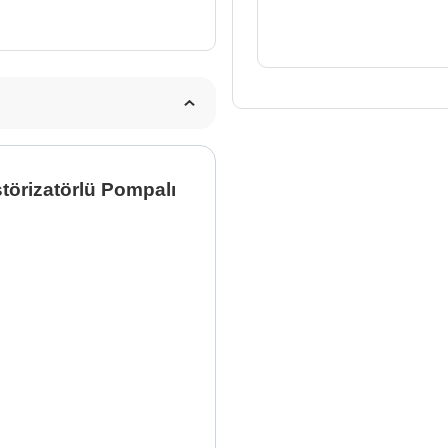
2×11
L
adet
törizatörlü Pompalı