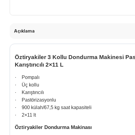
Açıklama
Öztiryakiler 3 Kollu Dondurma Makinesi Pas
Karıştırıcılı 2×11 L
·
Pompalı
·
Üç kollu
·
Karıştırıcılı
·
Pastörizasyonlu
·
900 külah/67,5 kg saat kapasiteli
·
2×11 lt
Öztiryakiler Dondurma Makinası