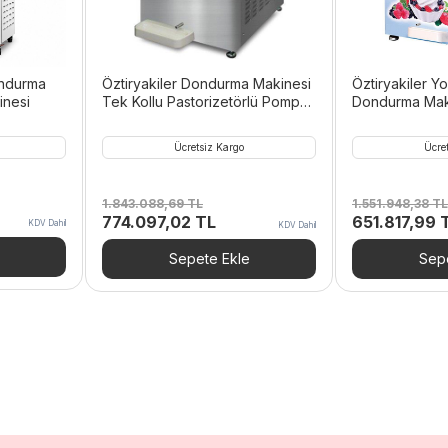
ondurma
Öztiryakiler Dondurma Makinesi
Öztiryakiler Y
inesi
Tek Kollu Pastorizetörlü Pompalı
Dondurma Maki
Karıştırıcılı 11 Litre,6644
Pompalı Karıştı
4000 APS,66
Ücretsiz Kargo
Ücre
1.843.088,69
TL
1.551.948,38
TL
Orijinal
Şu
Orijinal
774.097,02
TL
651.817,99
KDV Dahil
KDV Dahil
fiyat:
andaki
fiyat:
1.843.088,69 TL.
fiyat:
1.551.948,38
Sepete Ekle
Sepe
774.097,02 TL.