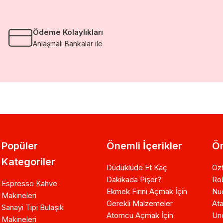
Ödeme Kolaylıkları
Anlaşmalı Bankalar ile
Popüler
Önemli İçerikler
Ön
Kategoriler
Düdüklüde Et Kaç
Özt
Dakikada Pişer?
Ro
Espresso Kahve
Ekmek Fırını Açmak İçin
Nuo
Makineleri
Gerekli Malzemeler
Ata
Sanayi Tipi Bulaşık
Atomcu Açmak İçin
Un
Makineleri