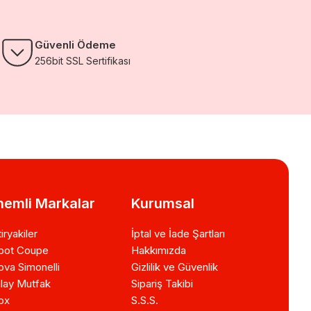
Güvenli Ödeme
256bit SSL Sertifikası
emli Markalar
Kurumsal
iryakiler
İptal ve İade Şartları
bot Coupe
Hakkımızda
va Simonelli
Gizlilik ve Güvenlik
lay Mutfak
Sipariş Takibi
ox
S.S.S.