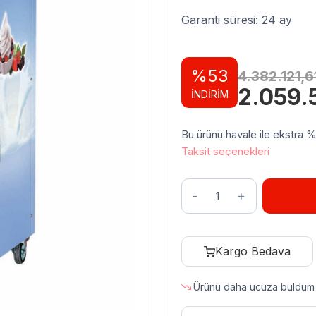
Garanti süresi: 24 ay
%53
4.382.121,6
Orijinal
2.059.
İNDİRİM
fiyat:
4.382.1
Bu ürünü havale ile ekstra %3 
Taksit seçenekleri
Öztiryakiler
3
Kollu
Dondurma
Kargo Bedava
Makinesi
Pastörizatörlü
Ürünü daha ucuza buldum
Pompalı
Karıştırıcılı