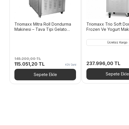
Triomaxx Mitra Roll Dondurma
Triomaxx Trio Soft D
Makinesi – Tava Tipi Gelato
Frozen Ve Yogurt Mak
Makinesi
Ücretsiz Kargo
145.200,00
TL
237.996,00
TL
Orijinal
Şu
115.051,20
TL
KDV Dahil
fiyat:
andaki
145.200,00 TL.
fiyat:
Sepete Ekle
Sepete Ekle
115.051,20 TL.