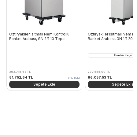
Öztiryakiler Isıtmalı Nem Kontrollü
Öztiryakiler Isıtmalı Nem Ko
Banket Arabası, GN 2/1 10 Tepsi
Banket Arabası, GN 1/1 20 T
Ücretsiz Kargo
263.718,62
TL
277.585,00
TL
Orijinal
Şu
Orijinal
Şu
81.752,64
TL
86.057,53
TL
KDV Dahil
fiyat:
andaki
fiyat:
andaki
Sepete Ekle
Sepete Ekle
263.718,62 TL.
fiyat:
277.585,00 TL.
fiyat:
81.752,64 TL.
86.057,53 TL.