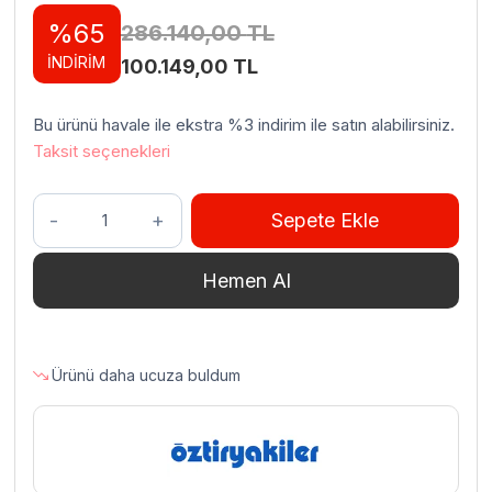
%65
286.140,00
TL
İNDİRİM
Orijinal
Şu
100.149,00
TL
fiyat:
andaki
Bu ürünü havale ile ekstra %3 indirim ile satın alabilirsiniz.
286.140,00 TL.
fiyat:
Taksit seçenekleri
100.149,00 TL.
Öztiryakiler
Sepete Ekle
Isıtmalı
Nem
Hemen Al
Kontrollü
Banket
Arabası,
GN
Ürünü daha ucuza buldum
2/1
15
Tepsi
adet