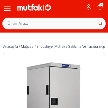
Skip
0
to
content
Anasayfa
/
Mağaza
/
Endüstriyel Mutfak
/
Saklama Ve Taşıma Ekipma