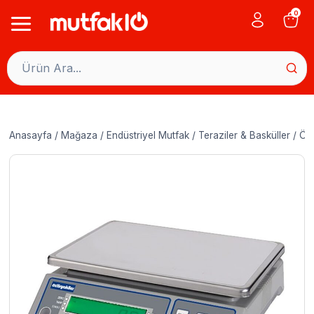
Skip
0
to
content
Anasayfa
/
Mağaza
/
Endüstriyel Mutfak
/
Teraziler & Basküller
/
Özt