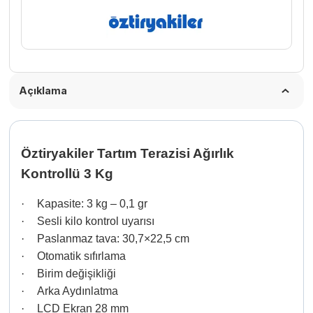
Açıklama
Öztiryakiler Tartım Terazisi Ağırlık
Kontrollü 3 Kg
·
Kapasite: 3 kg – 0,1 gr
·
Sesli kilo kontrol uyarısı
·
Paslanmaz tava: 30,7×22,5 cm
·
Otomatik sıfırlama
·
Birim değişikliği
·
Arka Aydınlatma
·
LCD Ekran 28 mm