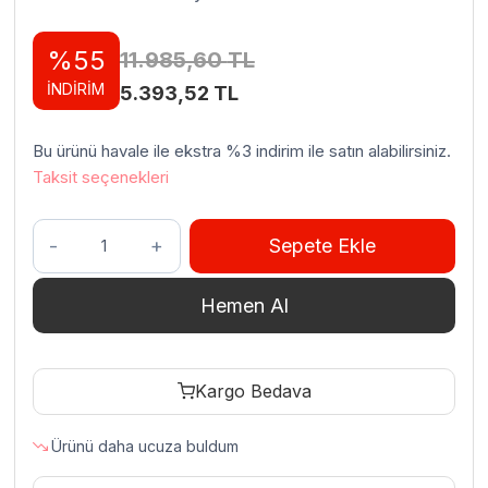
%55
11.985,60
TL
İNDİRİM
Orijinal
Şu
5.393,52
TL
fiyat:
andaki
Bu ürünü havale ile ekstra %3 indirim ile satın alabilirsiniz.
11.985,60 TL.
fiyat:
Taksit seçenekleri
5.393,52 TL.
Öztiryakiler
Sepete Ekle
Tartım
Terazisi
Hemen Al
Ağırlık
Kontrollü
3
Kargo Bedava
Kg
adet
Ürünü daha ucuza buldum