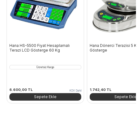
Hana HS-5500 Fiyat Hesaplamalı
Hana Dönerci Terazisi 5 Kg D
Terazi LCD Gösterge 60 Kg
Gösterge
Ücretsiz Kargo
6.600,00
TL
1.742,40
TL
KDV Dahil
Sepete Ekle
Sepete Ekle