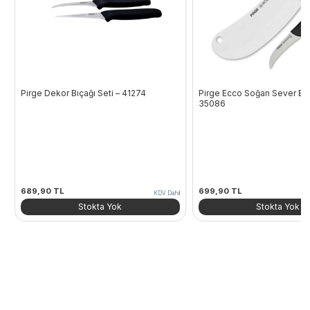
Pirge Dekor Bıçağı Seti – 41274
Pirge Ecco Soğan Sever Bıç
35086
689,90
TL
699,90
TL
KDV Dahil
Stokta Yok
Stokta Yok