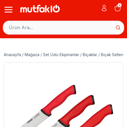
Skip
0
to
content
Anasayfa
/
Mağaza
/
Set Üstü Ekipmanlar
/
Bıçaklar
/
Bıçak Setleri
/