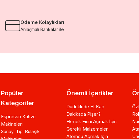
Ödeme Kolaylıkları
Anlaşmalı Bankalar ile
Popüler
Önemli İçerikler
Ön
Kategoriler
Düdüklüde Et Kaç
Özt
Dakikada Pişer?
Ro
Espresso Kahve
Ekmek Fırını Açmak İçin
Nuo
Makineleri
Gerekli Malzemeler
Ata
Sanayi Tipi Bulaşık
Atomcu Açmak İçin
Un
Makineleri