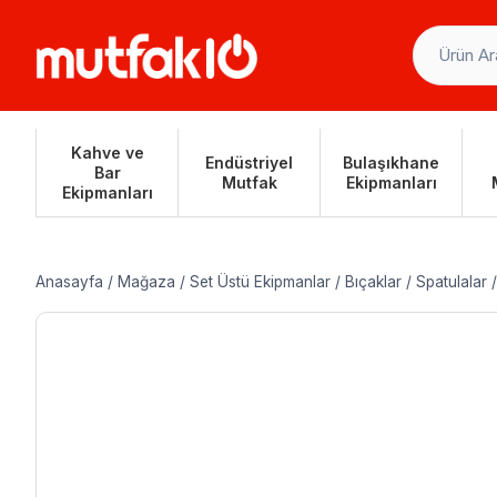
Skip
to
content
Kahve ve
Endüstriyel
Bulaşıkhane
Bar
Mutfak
Ekipmanları
Ekipmanları
Anasayfa
/
Mağaza
/
Set Üstü Ekipmanlar
/
Bıçaklar
/
Spatulalar
/