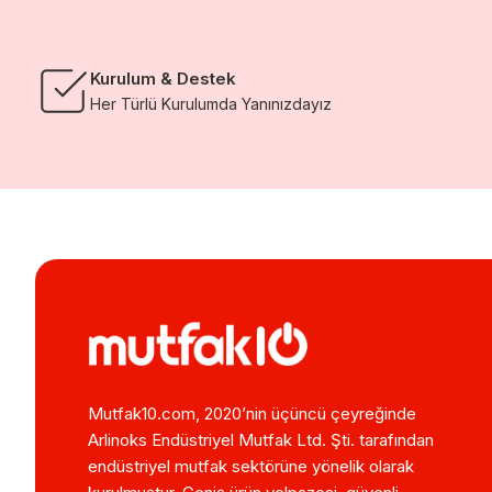
Kurulum & Destek
Her Türlü Kurulumda Yanınızdayız
Mutfak10.com, 2020’nin üçüncü çeyreğinde
Arlinoks Endüstriyel Mutfak Ltd. Şti. tarafından
endüstriyel mutfak sektörüne yönelik olarak