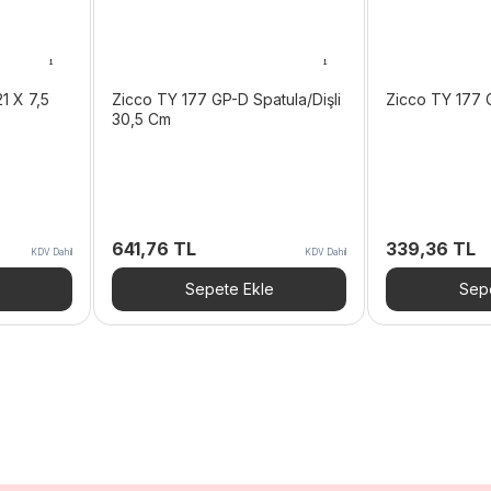
1 X 7,5
Zicco TY 177 GP-D Spatula/Dişli
Zicco TY 177 
30,5 Cm
641,76
TL
339,36
TL
KDV Dahil
KDV Dahil
Sepete Ekle
Sepe