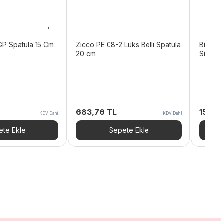
GP Spatula 15 Cm
Zicco PE 08-2 Lüks Belli Spatula
Biradl
20 cm
Siliko
683,76
TL
159,
KDV Dahil
KDV Dahil
te Ekle
Sepete Ekle