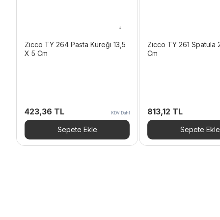
Zicco TY 264 Pasta Küreği 13,5
Zicco TY 261 Spatula 2
X 5 Cm
Cm
423,36
TL
813,12
TL
KDV Dahil
Sepete Ekle
Sepete Ekle