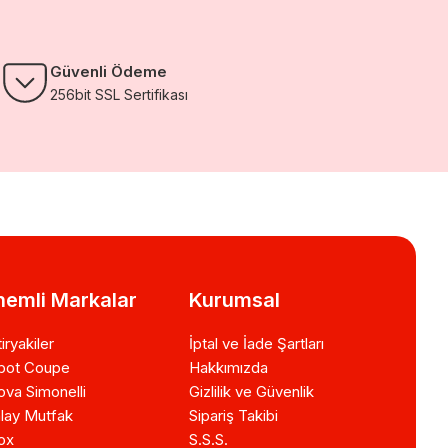
Güvenli Ödeme
256bit SSL Sertifikası
emli Markalar
Kurumsal
iryakiler
İptal ve İade Şartları
bot Coupe
Hakkımızda
va Simonelli
Gizlilik ve Güvenlik
lay Mutfak
Sipariş Takibi
ox
S.S.S.