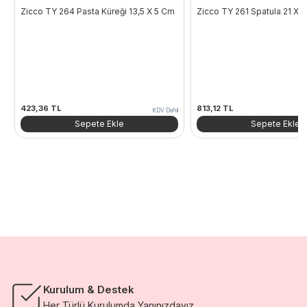
Zicco TY 264 Pasta Küreği 13,5 X 5 Cm
Zicco TY 261 Spatula 21 X 
423,36
TL
813,12
TL
KDV Dahil
Sepete Ekle
Sepete Ekle
Kurulum & Destek
Her Türlü Kurulumda Yanınızdayız