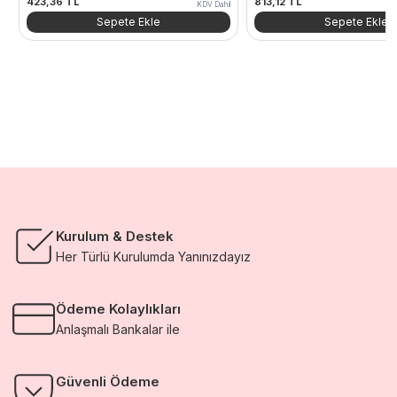
423,36
TL
813,12
TL
KDV Dahil
Sepete Ekle
Sepete Ekle
Kurulum & Destek
Her Türlü Kurulumda Yanınızdayız
Ödeme Kolaylıkları
Anlaşmalı Bankalar ile
Güvenli Ödeme