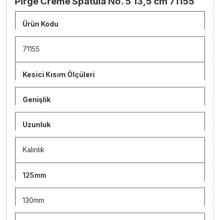
Pirge Creme Spatula No. 5 13,5 cm 71155
Ürün Kodu
71155
Kesici Kısım Ölçüleri
Genişlik
Uzunluk
Kalınlık
125mm
130mm