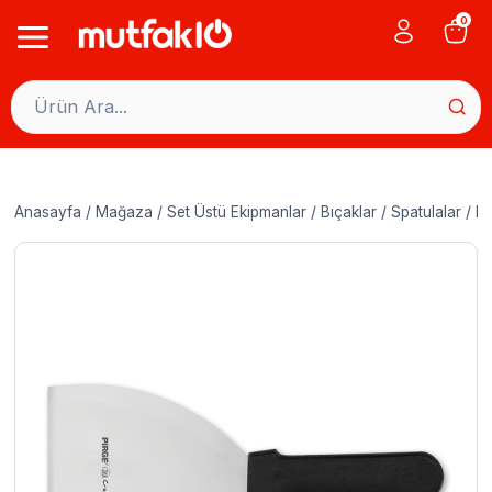
Skip
0
to
content
Anasayfa
/
Mağaza
/
Set Üstü Ekipmanlar
/
Bıçaklar
/
Spatulalar
/
Pi