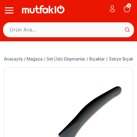
Skip
0
to
content
Anasayfa
/
Mağaza
/
Set Üstü Ekipmanlar
/
Bıçaklar
/
Sebze Bıçakla