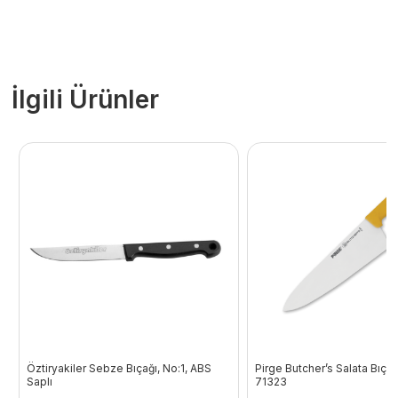
İlgili Ürünler
Öztiryakiler Sebze Bıçağı, No:1, ABS
Pirge Butcher’s Salata Bıçağ
Saplı
71323