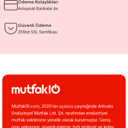
Ödeme Kolaylıkları
Anlaşmalı Bankalar ile
Güvenli Ödeme
256bit SSL Sertifikası
Mutfak10.com, 2020’nin üçüncü çeyreğinde Arlinoks
Endüstriyel Mutfak Ltd. Şti. tarafından endüstriyel
mutfak sektörüne yönelik olarak kurulmuştur. Geniş
ürün yelpazesi, güvenli ödeme, hızlı teslimat ve kolay