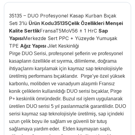
35135 – DUO Profesyonel Kasap Kurban Bıçak
Seti 3’lü
35135
Çelik Özellikleri
Menşei
Ürün Kodu
Kalite
Sertlik
FransaT5MoV56 ± 1 HrC
Sap
Yapısı
Merkezde Sert PPC + Yüzeyde Yumuşak
TPE
Ağız Yapısı
Jilet Keskinliği
P
irge DUO Serisi, profesyonel şeflerin ve profesyonel
kasapların özellikle et sıyırma, dilimleme, doğrama
ihtiyaçlarını karşılamak için kaymaz sap teknolojisiyle
üretilmiş performans bıçaklarıdır.
Pirge’ye özel yüksek
karbonlu, molibden ve vanadyum alaşımlı Fransız
konik çeliklerin kullanıldığı DUO serisi bıçaklar, Pirge
P+ keskinlik ömründedir. Buzul ısıl işlem uygulanarak
üretilen DUO serisi 5 yıl paslanmazlık garantilidir. DUO
serisi kaymaz sap teknolojisiyle üretilmiş, sap içindeki
uzun çelik boyu ile sağlam ve güvenli bir tutuş
sağlamaya yardım eder.
Elden kaymayan saplı,