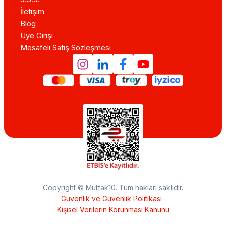
İletişim
Blog
Üye Girişi
Mesafeli Satış Sözleşmesi
Copyright © Mutfak10. Tüm hakları saklıdır.
Güvenlik ve Güvenlik Politikası
–
Kişisel Verilerin Korunması Kanunu