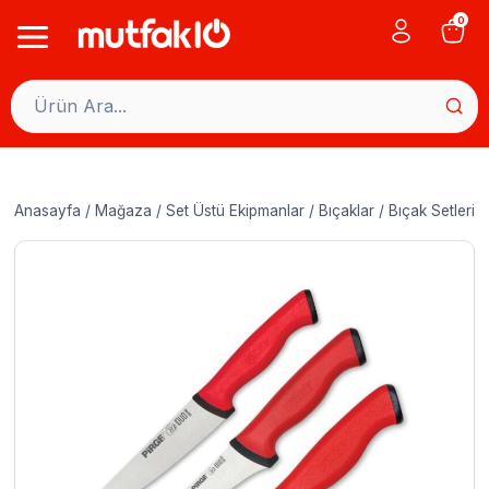
Skip
0
to
content
Anasayfa
/
Mağaza
/
Set Üstü Ekipmanlar
/
Bıçaklar
/
Bıçak Setleri
/