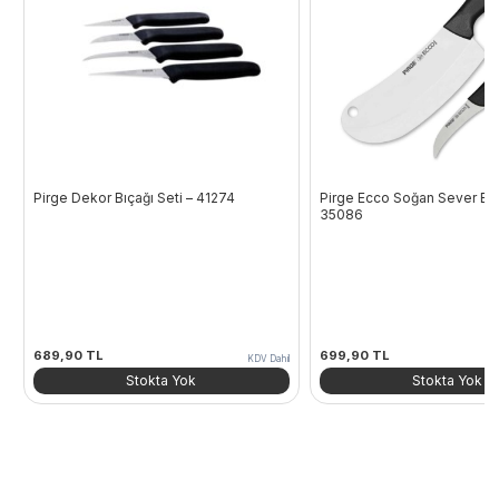
Pirge Dekor Bıçağı Seti – 41274
Pirge Ecco Soğan Sever Bıç
35086
689,90
TL
699,90
TL
KDV Dahil
Stokta Yok
Stokta Yok