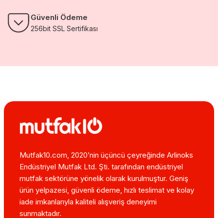
Güvenli Ödeme
256bit SSL Sertifikası
Mutfak10.com, 2020’nin üçüncü çeyreğinde Arlinoks
Endüstriyel Mutfak Ltd. Şti. tarafından endüstriyel
mutfak sektörüne yönelik olarak kurulmuştur. Geniş
ürün yelpazesi, güvenli ödeme, hızlı teslimat ve kolay
iade imkanlarıyla kaliteli alışveriş deneyimi
sunmaktadır.