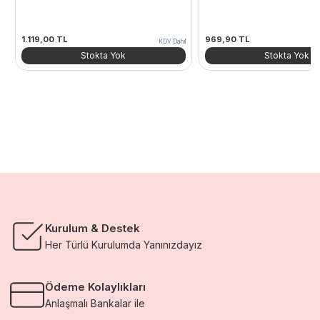
1.119,00
TL
969,90
TL
KDV Dahil
Stokta Yok
Stokta Yok
Kurulum & Destek
Her Türlü Kurulumda Yanınızdayız
Ödeme Kolaylıkları
Anlaşmalı Bankalar ile