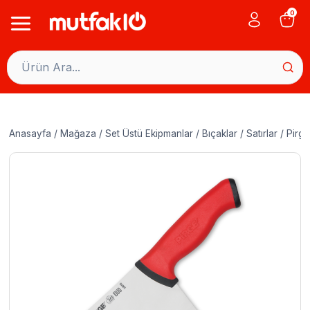
Skip
0
to
content
Anasayfa
/
Mağaza
/
Set Üstü Ekipmanlar
/
Bıçaklar
/
Satırlar
/
Pirge