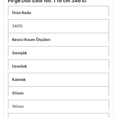
Pirge Duo Satır No. 1 19 cm 34610
Ürün Kodu
34610
Kesici Kısım Ölçüleri
Genişlik
Uzunluk
Kalınlık
90mm
190mm