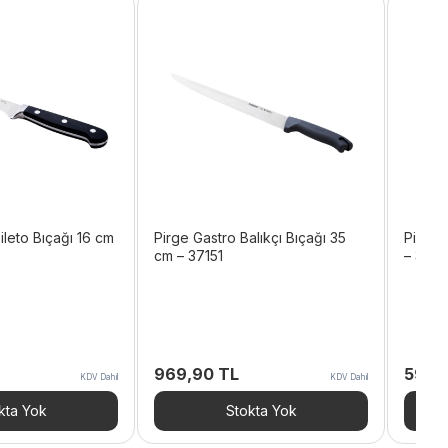
ileto Bıçağı 16 cm
Pirge Gastro Balıkçı Bıçağı 35
Pirge 
cm – 37151
– 340
969,90
TL
599,
KDV Dahil
KDV Dahil
kta Yok
Stokta Yok