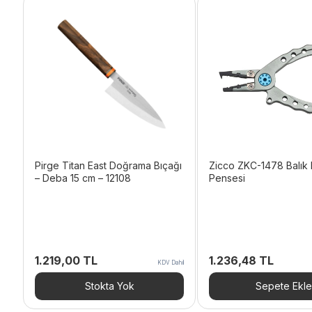
Pirge Titan East Doğrama Bıçağı
Zicco ZKC-1478 Balık K
– Deba 15 cm – 12108
Pensesi
1.219,00
TL
1.236,48
TL
KDV Dahil
Stokta Yok
Sepete Ekle