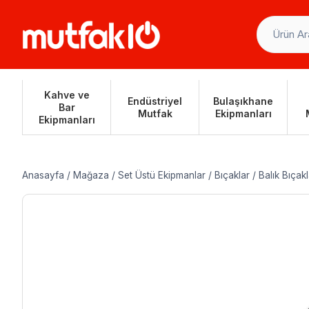
Skip
to
content
Kahve ve
Endüstriyel
Bulaşıkhane
Bar
Mutfak
Ekipmanları
Ekipmanları
Anasayfa
/
Mağaza
/
Set Üstü Ekipmanlar
/
Bıçaklar
/
Balık Bıçakl