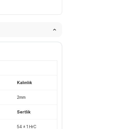
Kalınlık
2mm
Sertlik
54 ± 1 HrC