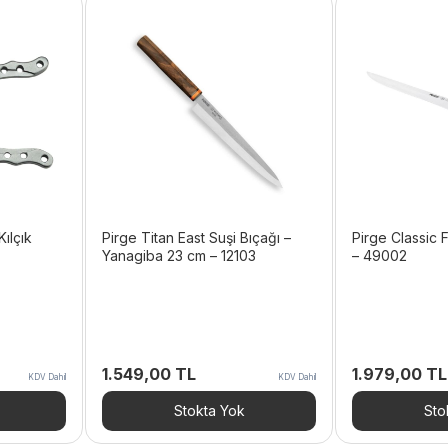
ılçık
Pirge Titan East Suşi Bıçağı –
Pirge Classic F
Yanagiba 23 cm – 12103
– 49002
1.549,00
TL
1.979,00
TL
KDV Dahil
KDV Dahil
Stokta Yok
Sto