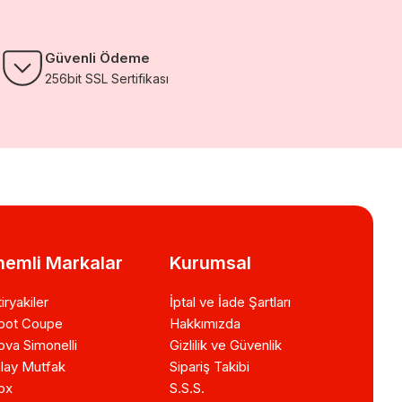
Güvenli Ödeme
256bit SSL Sertifikası
emli Markalar
Kurumsal
iryakiler
İptal ve İade Şartları
bot Coupe
Hakkımızda
va Simonelli
Gizlilik ve Güvenlik
lay Mutfak
Sipariş Takibi
ox
S.S.S.