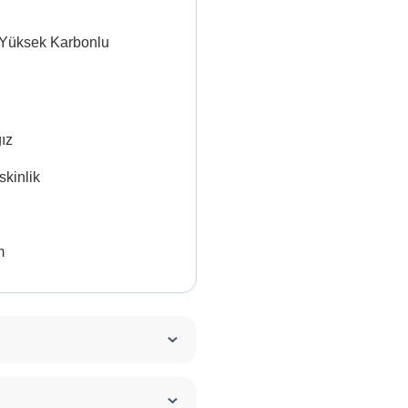
ş, Yüksek Karbonlu
ğız
kinlik
m