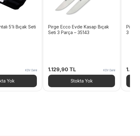
alı 5’li Bıçak Seti
Pirge Ecco Evde Kasap Bıçak
Pirge 
Seti 3 Parça – 35143
3 Parç
1.129,90
TL
1.26
KDV Dahil
KDV Dahil
kta Yok
Stokta Yok