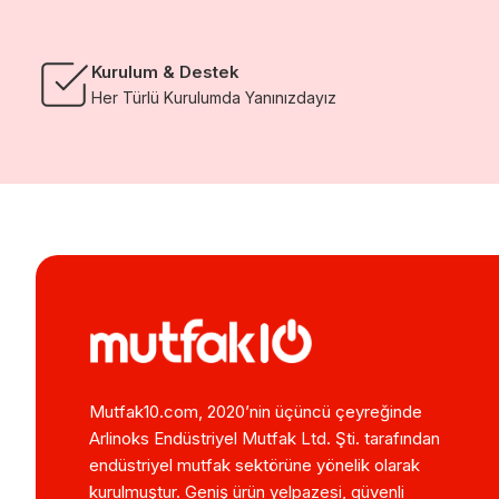
Kurulum & Destek
Her Türlü Kurulumda Yanınızdayız
Mutfak10.com, 2020’nin üçüncü çeyreğinde
Arlinoks Endüstriyel Mutfak Ltd. Şti. tarafından
endüstriyel mutfak sektörüne yönelik olarak
kurulmuştur. Geniş ürün yelpazesi, güvenli