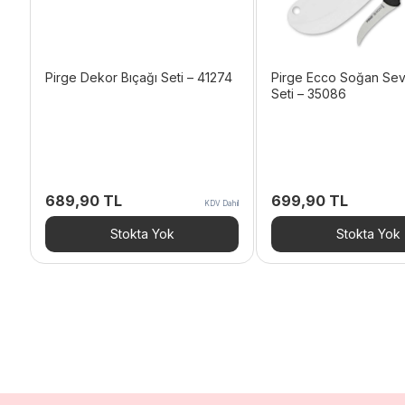
Pirge Dekor Bıçağı Seti – 41274
Pirge Ecco Soğan Sev
Seti – 35086
689,90
TL
699,90
TL
KDV Dahil
Stokta Yok
Stokta Yok