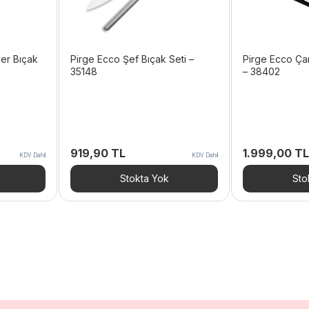
er Bıçak
Pirge Ecco Şef Bıçak Seti –
Pirge Ecco Çant
35148
– 38402
919,90
TL
1.999,00
TL
KDV Dahil
KDV Dahil
Stokta Yok
Sto