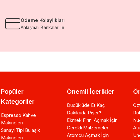
Ödeme Kolaylıkları
Anlaşmalı Bankalar ile
Popüler
Önemli İçerikler
Ön
Kategoriler
Düdüklüde Et Kaç
Özt
Dakikada Pişer?
Ro
Espresso Kahve
Ekmek Fırını Açmak İçin
Nuo
Makineleri
Gerekli Malzemeler
Ata
Sanayi Tipi Bulaşık
Atomcu Açmak İçin
Un
Makineleri