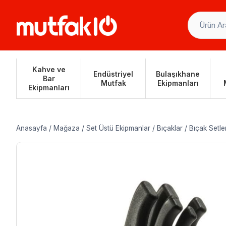
Skip
to
content
Kahve ve
Endüstriyel
Bulaşıkhane
Bar
Mutfak
Ekipmanları
Ekipmanları
Anasayfa
/
Mağaza
/
Set Üstü Ekipmanlar
/
Bıçaklar
/
Bıçak Setler