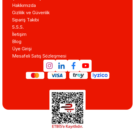
Hakkımızda
Gizlilik ve Güvenlik
Sipariş Takibi
S.S.S.
İletişim
Blog
Üye Girişi
Mesafeli Satış Sözleşmesi