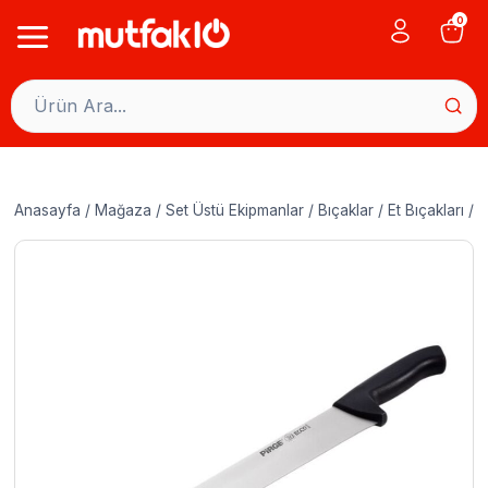
Skip
0
to
content
Anasayfa
/
Mağaza
/
Set Üstü Ekipmanlar
/
Bıçaklar
/
Et Bıçakları
/
P