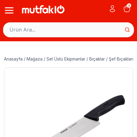
Skip
0
to
content
Anasayfa
/
Mağaza
/
Set Üstü Ekipmanlar
/
Bıçaklar
/
Şef Bıçakları
/