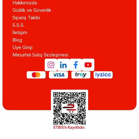
Hakkımızda
Gizlilik ve Güvenlik
Sipariş Takibi
S.S.S.
İletişim
Blog
Üye Girişi
Mesafeli Satış Sözleşmesi