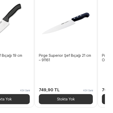
 Bıçağı 19 cm
Pirge Superior Şef Bıçağı 21 cm
Pirge 
– 91161
Oluklu
749,90
TL
769,
KDV Dahil
KDV Dahil
kta Yok
Stokta Yok