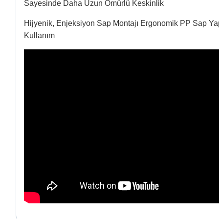
Sayesinde Daha Uzun Ömürlü Keskinlik
Hijyenik, Enjeksiyon Sap Montajı Ergonomik PP Sap Yapı
Kullanım