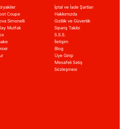
iryakiler
İptal ve İade Şartları
bot Coupe
Hakkımızda
va Simonelli
Gizlilik ve Güvenlik
lay Mutfak
Sipariş Takibi
ox
S.S.S.
ake
İletişim
ixir
Blog
ur
Üye Girişi
Mesafeli Satış
Sözleşmesi