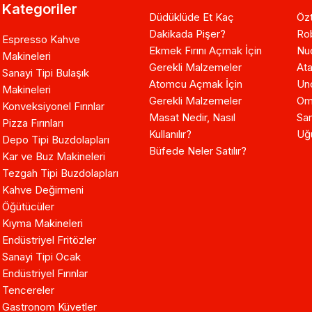
Kategoriler
Düdüklüde Et Kaç
Özt
Dakikada Pişer?
Ro
Espresso Kahve
Ekmek Fırını Açmak İçin
Nuo
Makineleri
Gerekli Malzemeler
Ata
Sanayi Tipi Bulaşık
Atomcu Açmak İçin
Un
Makineleri
Gerekli Malzemeler
Om
Konveksiyonel Fırınlar
Masat Nedir, Nasıl
Sam
Pizza Fırınları
Kullanılır?
Uğ
Depo Tipi Buzdolapları
Büfede Neler Satılır?
Kar ve Buz Makineleri
Tezgah Tipi Buzdolapları
Kahve Değirmeni
Öğütücüler
Kıyma Makineleri
Endüstriyel Fritözler
Sanayi Tipi Ocak
Endüstriyel Fırınlar
Tencereler
Gastronom Küvetler