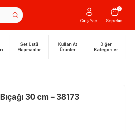
0
Giriş Yap
Sepetim
Set Üstü
Kullan At
Diğer
rı
Ekipmanlar
Ürünler
Kategoriler
 Bıçağı 30 cm – 38173