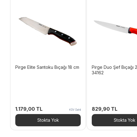
Pirge Elite Santoku Bıçağı 18 cm
Pirge Duo Şef Bıçağı 
34162
1.179,00
TL
829,90
TL
KDV Dahil
Stokta Yok
Stokta Yok