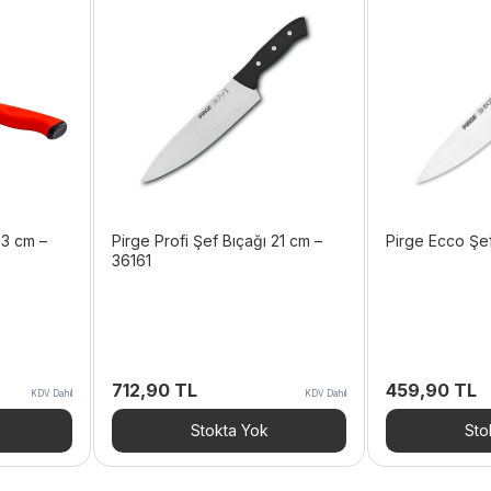
23 cm –
Pirge Profi Şef Bıçağı 21 cm –
Pirge Ecco Şef
36161
712,90
TL
459,90
TL
KDV Dahil
KDV Dahil
Stokta Yok
Sto