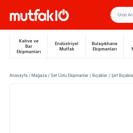
Skip
to
content
Kahve ve
Endüstriyel
Bulaşıkhane
Bar
Mutfak
Ekipmanları
Ekipmanları
Anasayfa
/
Mağaza
/
Set Üstü Ekipmanlar
/
Bıçaklar
/
Şef Bıçakla