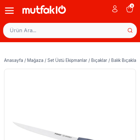
Skip
0
to
content
Anasayfa
/
Mağaza
/
Set Üstü Ekipmanlar
/
Bıçaklar
/
Balık Bıçakları