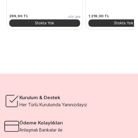
299,90
TL
1.219,00
TL
KDV Dahil
Stokta Yok
Stokta Yok
Kurulum & Destek
Her Türlü Kurulumda Yanınızdayız
Ödeme Kolaylıkları
Anlaşmalı Bankalar ile