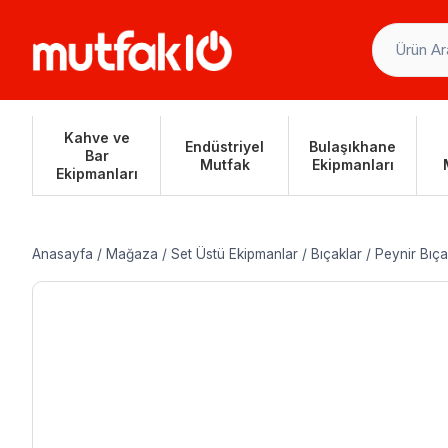
Skip
to
content
Kahve ve
Endüstriyel
Bulaşıkhane
Bar
Mutfak
Ekipmanları
Ekipmanları
Anasayfa
/
Mağaza
/
Set Üstü Ekipmanlar
/
Bıçaklar
/
Peynir Bıça