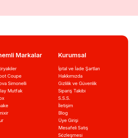
emli Markalar
Kurumsal
iryakiler
İptal ve İade Şartları
bot Coupe
Hakkımızda
va Simonelli
Gizlilik ve Güvenlik
lay Mutfak
Sipariş Takibi
ox
S.S.S.
ake
İletişim
ixir
Blog
ur
Üye Girişi
Mesafeli Satış
Sözleşmesi