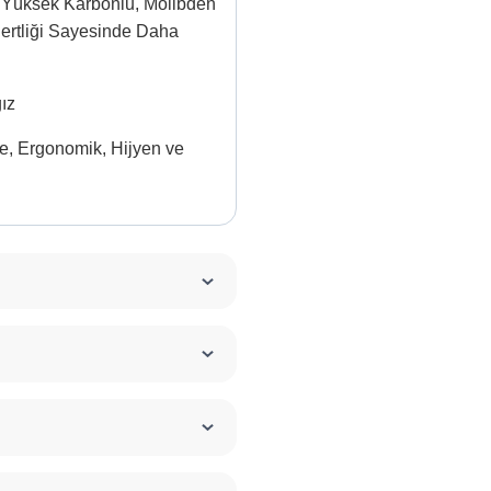
iş, Yüksek Karbonlu, Molibden
ertliği Sayesinde Daha
ğız
e, Ergonomik, Hijyen ve