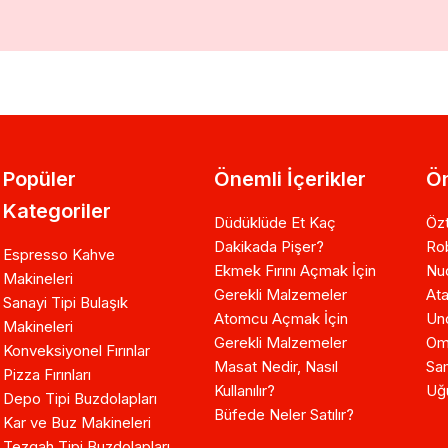
Popüler
Önemli İçerikler
Ön
Kategoriler
Düdüklüde Et Kaç
Özt
Dakikada Pişer?
Ro
Espresso Kahve
Ekmek Fırını Açmak İçin
Nuo
Makineleri
Gerekli Malzemeler
Ata
Sanayi Tipi Bulaşık
Atomcu Açmak İçin
Un
Makineleri
Gerekli Malzemeler
Om
Konveksiyonel Fırınlar
Masat Nedir, Nasıl
Sam
Pizza Fırınları
Kullanılır?
Uğ
Depo Tipi Buzdolapları
Büfede Neler Satılır?
Kar ve Buz Makineleri
Tezgah Tipi Buzdolapları