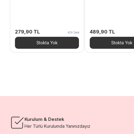
279,90
TL
489,90
TL
KDV Dahil
Stokta Yok
Stokta Yok
Kurulum & Destek
Her Türlü Kurulumda Yanınızdayız