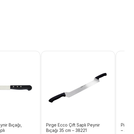
ynir Bıçağı,
Pirge Ecco Çift Saplı Peynir
Pirge 
plı
Bıçağı 35 cm – 38221
– 3407