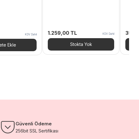
1.259,00
TL
359,
KDV Dahil
KDV Dahil
aki
t:
Stokta Yok
te Ekle
42 TL.
Güvenli Ödeme
256bit SSL Sertifikası