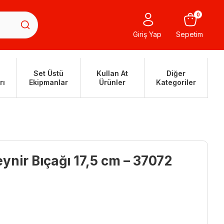
0
Giriş Yap
Sepetim
Set Üstü
Kullan At
Diğer
rı
Ekipmanlar
Ürünler
Kategoriler
eynir Bıçağı 17,5 cm – 37072